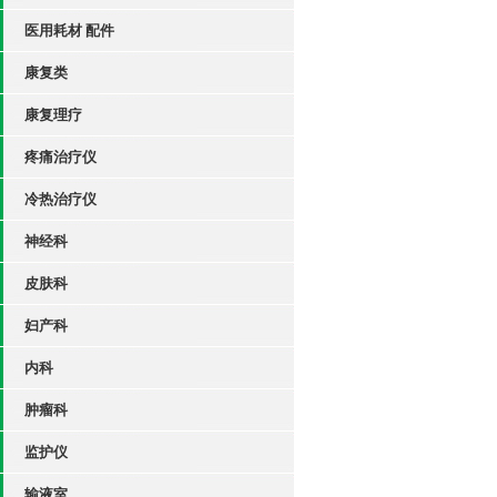
医用耗材 配件
康复类
康复理疗
疼痛治疗仪
冷热治疗仪
神经科
皮肤科
妇产科
内科
肿瘤科
监护仪
输液室