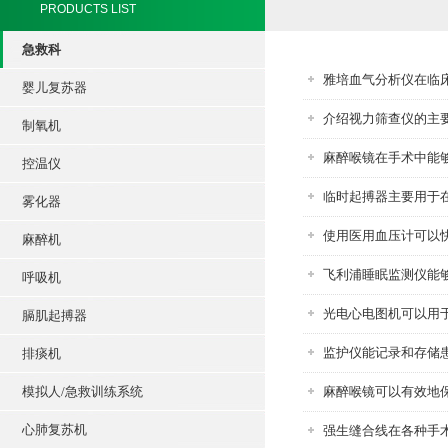
PRODUCTS LIST
急救科
雅培血气分析仪在临
婴儿复苏器
介绍视力筛查仪的主
制氧机
麻醉喉镜在手术中能
控温仪
临时起搏器主要用于
雾化器
使用医用血压计可以
麻醉机
飞利浦睡眠监测仪能
呼吸机
光电心电图机可以用
膈肌起搏器
监护仪能记录和存储
排痰机
模拟人/急救训练系统
麻醉喉镜可以有效地
心肺复苏机
强生缝合线在各种手