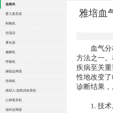
急救科
雅培血
婴儿复苏器
制氧机
控温仪
雾化器
血气分析
麻醉机
方法之一。
呼吸机
疾病至关重
膈肌起搏器
性地改变了
排痰机
诊断结果，
模拟人/急救训练系统
心肺复苏机
1. 技术
临时起搏器