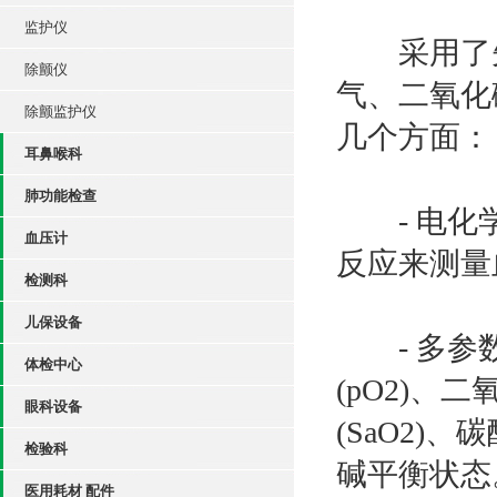
监护仪
采用了先
除颤仪
气、二氧化
除颤监护仪
几个方面：
耳鼻喉科
肺功能检查
- 电化学
血压计
反应来测量
检测科
儿保设备
- 多参数
体检中心
(pO2)、
眼科设备
(SaO2)
检验科
碱平衡状态
医用耗材 配件