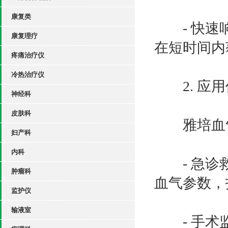
康复类
- 快速响
康复理疗
在短时间内
疼痛治疗仪
冷热治疗仪
2. 应用
神经科
皮肤科
雅培血气
妇产科
内科
- 急诊救
肿瘤科
血气参数，
监护仪
输液室
- 手术监