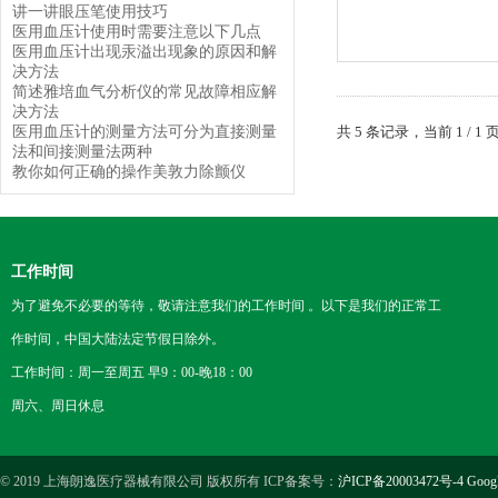
讲一讲眼压笔使用技巧
医用血压计使用时需要注意以下几点
医用血压计出现汞溢出现象的原因和解
决方法
简述雅培血气分析仪的常见故障相应解
决方法
医用血压计的测量方法可分为直接测量
共 5 条记录，当前 1 /
法和间接测量法两种
教你如何正确的操作美敦力除颤仪
工作时间
为了避免不必要的等待，敬请注意我们的工作时间 。以下是我们的正常工
作时间，中国大陆法定节假日除外。
工作时间：周一至周五 早9：00-晚18：00
周六、周日休息
© 2019 上海朗逸医疗器械有限公司 版权所有 ICP备案号：
沪ICP备20003472号-4
Goog