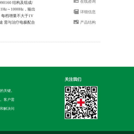
在线咨询
90160 结构及组成/
z～1000Hz，输出
详细信息
：每档增量不大于1V
途 需与治疗电极配合
产品结构
关注我们
的关键。
。客户需
和解决问