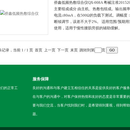
侨鑫低频热敷综合仪QX-008A 粤械注准201520
主要组成成分 由主机、热敷包组成。输出频率1H
电流≤80mA，在500Ω的负载下测试。调幅度
断续调节，误差不大于2%。 适用范围/预期用
使用，适用于慢性腰肌劳损的辅助缓解。
 条记录，当前 1 / 1 页 首页 上一页 下一页 末页 跳转到第
页
服务保障
我们的正常工
良好的沟通和与客户建立互相信任的关系是提供良好的客户服务
在与客户的沟通中，对客户保持热情和友好的态度是非常重要的
要与我们交流，当客户找到我们时，是希望得到重视，得到帮助
题。