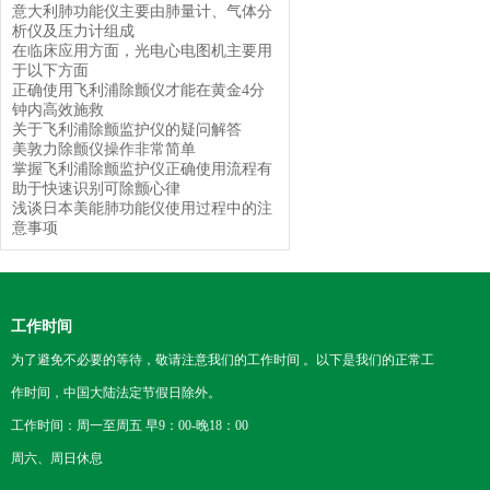
意大利肺功能仪主要由肺量计、气体分
析仪及压力计组成
在临床应用方面，光电心电图机主要用
于以下方面
正确使用飞利浦除颤仪才能在黄金4分
钟内高效施救
关于飞利浦除颤监护仪的疑问解答
美敦力除颤仪操作非常简单
掌握飞利浦除颤监护仪正确使用流程有
助于快速识别可除颤心律
浅谈日本美能肺功能仪使用过程中的注
意事项
工作时间
为了避免不必要的等待，敬请注意我们的工作时间 。以下是我们的正常工
作时间，中国大陆法定节假日除外。
工作时间：周一至周五 早9：00-晚18：00
周六、周日休息