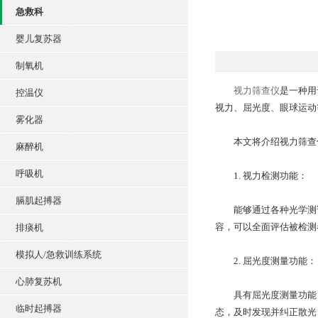
急救科
婴儿复苏器
制氧机
视力筛查仪
是一种用
控温仪
视力、屈光度、眼球运动
雾化器
本文将介绍视力筛查仪
麻醉机
呼吸机
1. 视力检测功能：
膈肌起搏器
能够通过各种光学测试
容，可以全面评估被检测
排痰机
模拟人/急救训练系统
2. 屈光度测量功能：
心肺复苏机
具有屈光度测量功能，
临时起搏器
态，及时发现并纠正散光