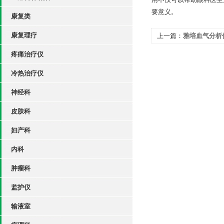
要意义。
康复类
康复理疗
上一篇：
雅培血气分析
疼痛治疗仪
冷热治疗仪
神经科
皮肤科
妇产科
内科
肿瘤科
监护仪
输液室