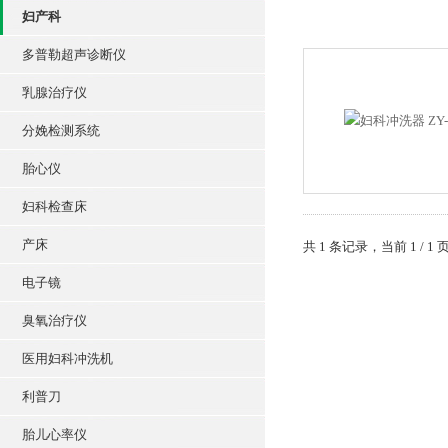
妇产科
多普勒超声诊断仪
乳腺治疗仪
分娩检测系统
胎心仪
妇科检查床
产床
共 1 条记录，当前 1 /
电子镜
臭氧治疗仪
医用妇科冲洗机
利普刀
胎儿心率仪