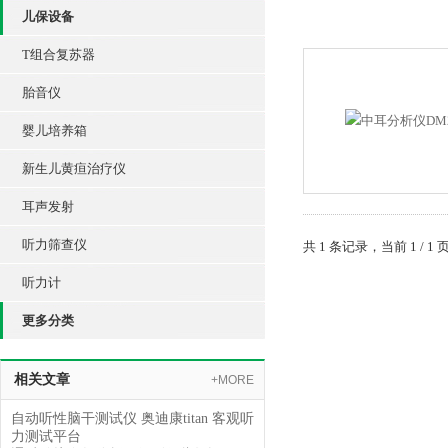
儿保设备
T组合复苏器
胎音仪
婴儿培养箱
新生儿黄疸治疗仪
耳声发射
听力筛查仪
共 1 条记录，当前 1 /
听力计
更多分类
相关文章
+MORE
自动听性脑干测试仪 奥迪康titan 客观听
力测试平台