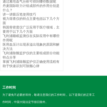
通过雅培血气分析可得到哪些数据呢
丹麦国际听力计组成部件的作用分别是
什么？
讲一讲眼压笔使用技巧
视力筛查仪的特点主要包括以下几个方
面
韩国骨密度仪广泛应用于医疗领域，主
要用于以下几个方面
飞利浦睡眠监测仪在实际应用中有哪些
作用呢
医用血压计出现汞溢出现象的原因和解
决方法
飞利浦除颤监护仪的主要组成部分功能
特点分享
掌握飞利浦除颤监护仪正确使用流程有
助于快速识别可除颤心律
工作时间
为了避免不必要的等待，敬请注意我们的工作时间 。以下是我们的正常工
作时间，中国大陆法定节假日除外。