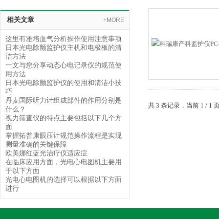
相关文章
+MORE
这里有雅培血气分析操作使用注意事项
日本光电除颤监护仪主机和电极板的清
洁方法
一文与您分享动态心电记录仪的规范使
用方法
日本光电除颤监护仪的使用和清洁小技
巧
丹麦国际听力计组成部件的作用分别是
共 3 条记录，当前 1 /
什么？
视力筛查仪的特点主要包括以下几个方
面
掌握拓普康眼压计规范操作流程是实现
测量准确的关键保障
欧美娜红蓝光治疗仪适应症
在临床应用方面，光电心电图机主要用
于以下方面
光电心电图机的选择可以根据以下方面
进行