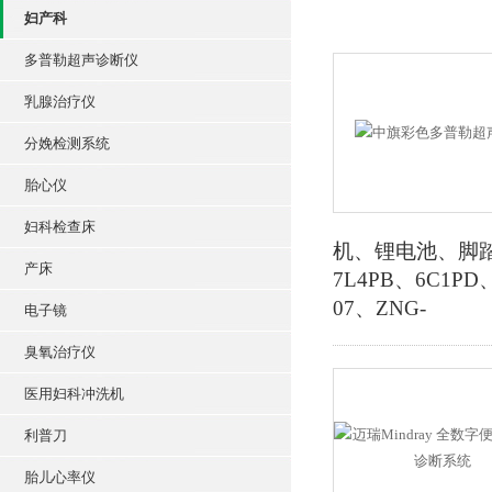
妇产科
多普勒超声诊断仪
乳腺治疗仪
分娩检测系统
胎心仪
妇科检查床
机、锂电池、脚踏开
产床
7L4PB、6C1P
07、ZNG-
电子镜
臭氧治疗仪
医用妇科冲洗机
利普刀
胎儿心率仪