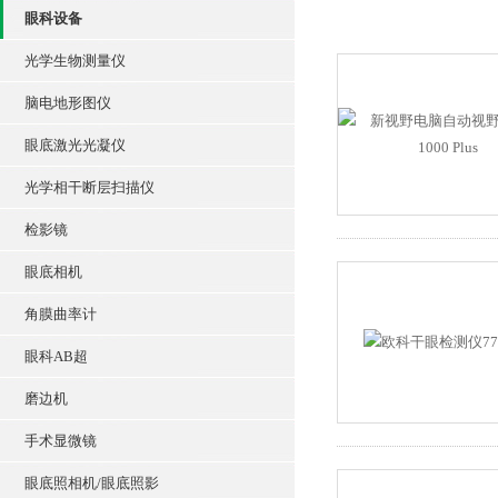
眼科设备
光学生物测量仪
脑电地形图仪
眼底激光光凝仪
光学相干断层扫描仪
检影镜
眼底相机
角膜曲率计
眼科AB超
磨边机
手术显微镜
眼底照相机/眼底照影