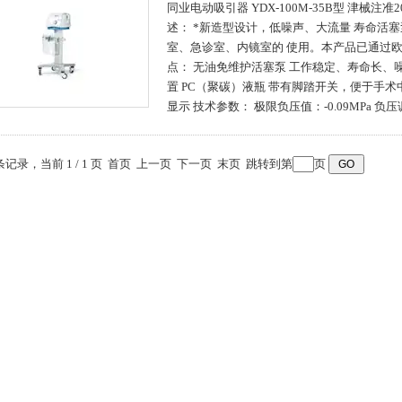
同业电动吸引器 YDX-100M-35B型 津械注准20
述： *新造型设计，低噪声、大流量 寿命活塞
室、急诊室、内镜室的 使用。本产品已通过欧
点： 无油免维护活塞泵 工作稳定、寿命长、
置 PC（聚碳）液瓶 带有脚踏开关，便于手术
显示 技术参数： 极限负压值：-0.09MPa 负
 条记录，当前 1 / 1 页 首页 上一页 下一页 末页 跳转到第
页