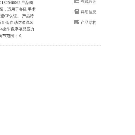
在线咨询
182540062 产品概
泵，适用于各级 手术
详细信息
盟CE认证。 产品特
噪音低 自动防溢流装
产品结构
中操作 数字液晶压力
压调节范围：-0