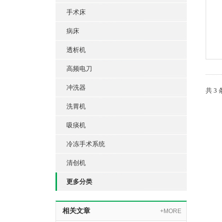
手术床
病床
透析机
高频电刀
冲洗器
共 3
洗胃机
吸痰机
冷冻手术系统
清创机
更多分类
相关文章
+MORE