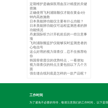
定期维护是确保医用血压计精度的关键
措施
正确使用飞利浦除颤仪才能在黄金4分
钟内高效施救
日本美能肺功能仪主要有什么功能？
日本美能肺功能仪可远程监测患者的肺
功能情况
丹麦国际听力计开机前后的一些注意事
项
飞利浦除颤监护仪能够实时监测患者的
心电信号
这么好用的视力筛查仪，忍不住推荐给
你
韩国骨密度仪的优势特点，一看便知
视力筛查仪的特点主要包括以下几个方
面
强生缝合线到底是怎样的一款产品呢？
工作时间
为了避免不必要的等待，敬请注意我们的工作时间 。以下是