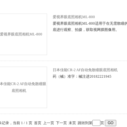
爱视界眼底照相机ML-800
爱视界眼底照相机ML-800适用于在无需散
底进行观察、拍摄，获取视网膜图像用。
日本佳能CR-2 AF自动免散瞳眼底照相机
药（械）准字：械注进20182221945
 条记录，当前 1 / 1 页 首页 上一页 下一页 末页 跳转到第
页