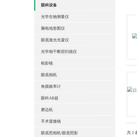
眼科设备
光学生物测量仪
脑电地形图仪
眼底激光光凝仪
光学相干断层扫描仪
检影镜
眼底相机
角膜曲率计
眼科AB超
磨边机
手术显微镜
共 2
眼底照相机/眼底照影