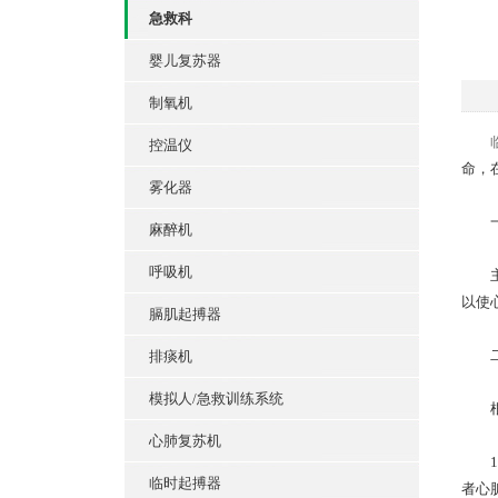
急救科
婴儿复苏器
制氧机
控温仪
命，
雾化器
一
麻醉机
呼吸机
主要
以使
膈肌起搏器
二
排痰机
模拟人/急救训练系统
根据
心肺复苏机
1、
临时起搏器
者心