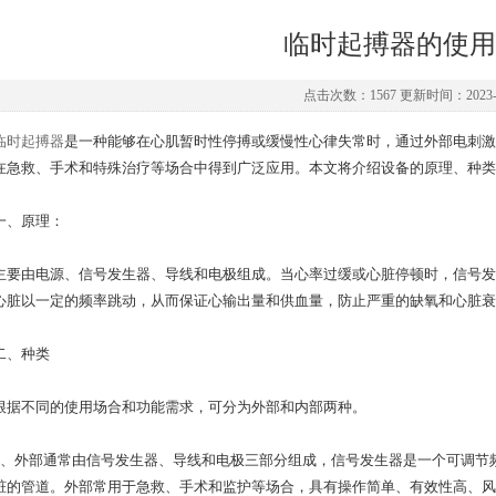
临时起搏器的使用
点击次数：1567 更新时间：2023-0
临时起搏器
是一种能够在心肌暂时性停搏或缓慢性心律失常时，通过外部电刺激
在急救、手术和特殊治疗等场合中得到广泛应用。本文将介绍设备的原理、种类
、原理：
由电源、信号发生器、导线和电极组成。当心率过缓或心脏停顿时，信号发
心脏以一定的频率跳动，从而保证心输出量和供血量，防止严重的缺氧和心脏衰
、种类
不同的使用场合和功能需求，可分为外部和内部两种。
外部通常由信号发生器、导线和电极三部分组成，信号发生器是一个可调节频
脏的管道。外部常用于急救、手术和监护等场合，具有操作简单、有效性高、风