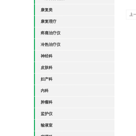
康复类
上
康复理疗
疼痛治疗仪
冷热治疗仪
神经科
皮肤科
妇产科
内科
肿瘤科
监护仪
输液室