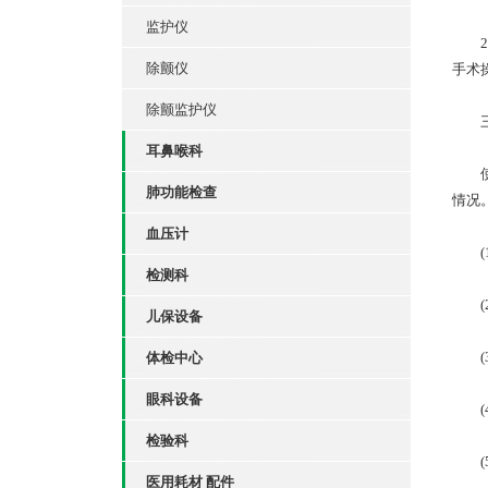
监护仪
2、
除颤仪
手术
除颤监护仪
三
耳鼻喉科
使用
肺功能检查
情况
血压计
(1
检测科
(2
儿保设备
(3
体检中心
眼科设备
(4
检验科
(5
医用耗材 配件