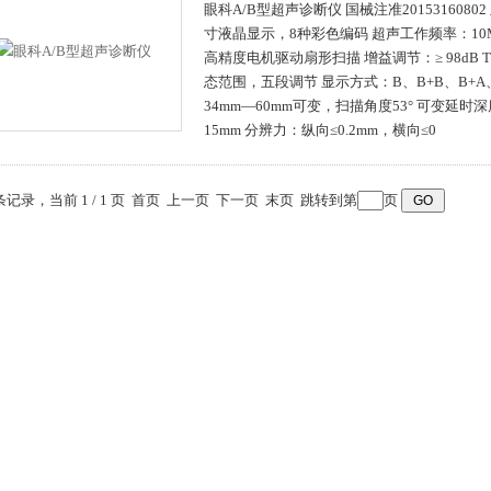
眼科A/B型超声诊断仪 国械注准20153160802
寸液晶显示，8种彩色编码 超声工作频率：10
高精度电机驱动扇形扫描 增益调节：≥ 98dB TG
态范围，五段调节 显示方式：B、B+B、B+A
34mm—60mm可变，扫描角度53° 可变延时深
15mm 分辨力：纵向≤0.2mm，横向≤0
 条记录，当前 1 / 1 页 首页 上一页 下一页 末页 跳转到第
页