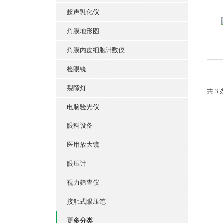
超声乳化仪
角膜地形图
角膜内皮细胞计数仪
检眼镜
裂隙灯
共 3
电脑验光仪
眼科设备
医用放大镜
眼压计
视力筛查仪
接触式眼压笔
更多分类