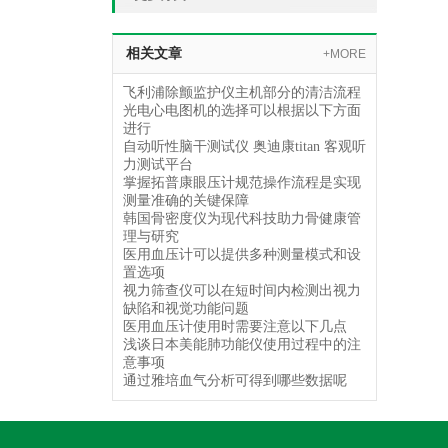
相关文章
+MORE
飞利浦除颤监护仪主机部分的清洁流程
光电心电图机的选择可以根据以下方面
进行
自动听性脑干测试仪 奥迪康titan 客观听
力测试平台
掌握拓普康眼压计规范操作流程是实现
测量准确的关键保障
韩国骨密度仪为现代科技助力骨健康管
理与研究
医用血压计可以提供多种测量模式和设
置选项
视力筛查仪可以在短时间内检测出视力
缺陷和视觉功能问题
医用血压计使用时需要注意以下几点
浅谈日本美能肺功能仪使用过程中的注
意事项
通过雅培血气分析可得到哪些数据呢