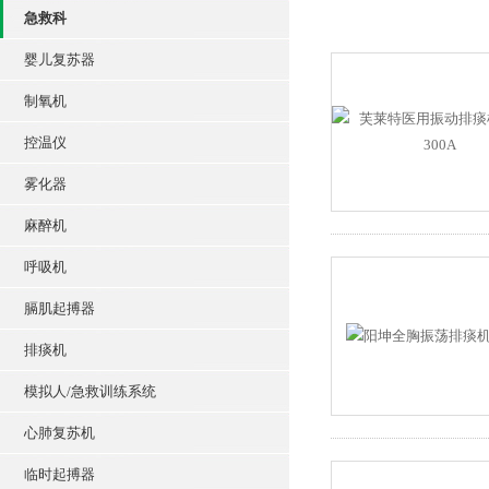
急救科
婴儿复苏器
制氧机
控温仪
雾化器
麻醉机
呼吸机
膈肌起搏器
排痰机
模拟人/急救训练系统
心肺复苏机
临时起搏器