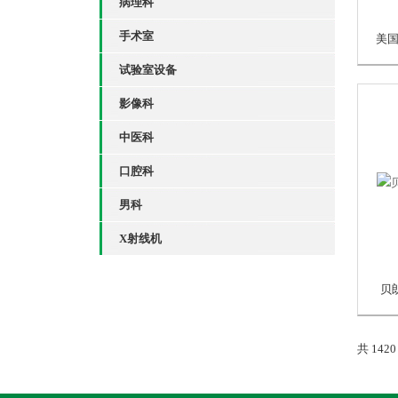
病理科
手术室
试验室设备
影像科
中医科
口腔科
男科
X射线机
贝
共 142