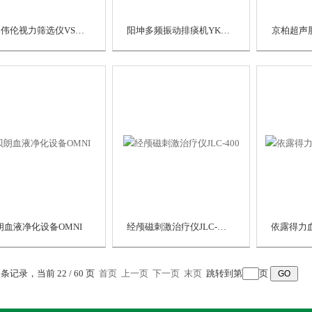
美国伟伦视力筛选仪VS100
阳坤多频振动排痰机YK700-1
京柏超声胎
朗血液净化设备OMNI
经颅磁刺激治疗仪JLC-400
0 条记录，当前 22 / 60 页
首页
上一页
下一页
末页
跳转到第
页