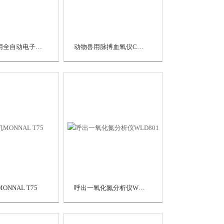
欧姆龙医用全自动电子血压计HBP-9031C
动物兽用脉搏血氧仪CMS50D
ONNAL T75
呼出一氧化氮分析仪WLD801