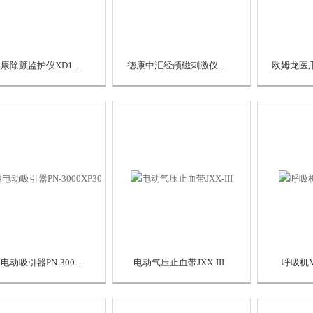
普美康除颤监护仪XD10xe
德康中汇经颅磁刺激仪DK-900A
医用电动吸引器PN-3000XP30
电动气压止血带JXX-III
呼吸机M