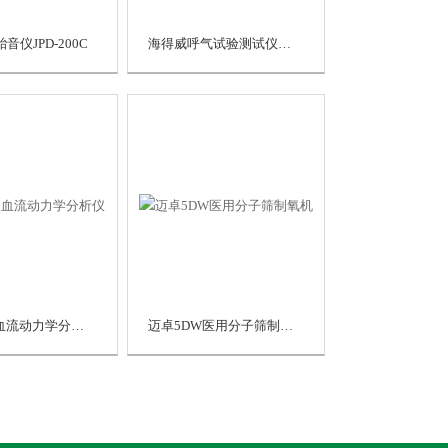
音仪JPD-200C
海得威呼气试验测试仪HCBT-01
依露得力血流动力学分析仪
迈卓5DW医用分子筛制氧机