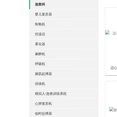
急救科
婴儿复苏器
制氧机
控温仪
雾化器
麻醉机
呼吸机
膈肌起搏器
排痰机
模拟人/急救训练系统
心肺复苏机
临时起搏器