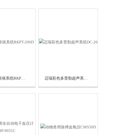
呼吸振荡排痰系统RKPT-200D
迈瑞彩色多普勒超声系统DC-26