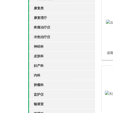
康复类
康复理疗
疼痛治疗仪
冷热治疗仪
神经科
宙斯
皮肤科
妇产科
内科
肿瘤科
监护仪
输液室