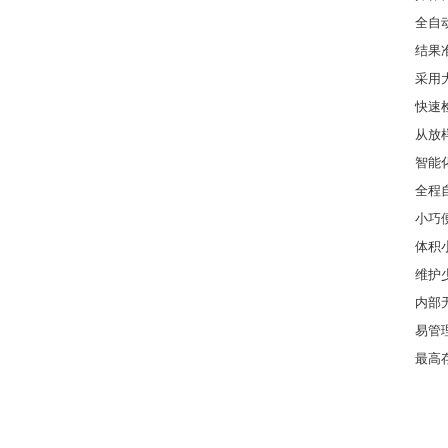
全自
结果
采用
快速
从放
智能
全程
小巧
体积小
维护
内部
易管
最高