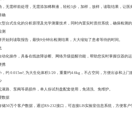
动，无需样前处理，无需添加稀释液，轻松3步，加样，放样，读取结果，让医
准确
大型台式生化的分析原理及光学测量技术，同时内置实时质控系统，确保检测的
检测
样开始到读取报告，最快9分钟出检测结果，大大缩短了患者等待的时间。
化
自动化操作，具备在线故障诊断、网络升级提醒功能，帮助您实时掌握仪器的运
便携
，约 0.015m³, 为大生化体积1/20，重量约4.6kg，不占空间，方便出诊和上
少
无液路、泵阀等易损件，单人份试剂盘配套使用，免清洗、免维护。
理数据
存储50万个客户数据，通过RS-232接口，可连接LIS实验室信息系统，方便客