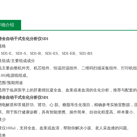
详细介绍
特全自动干式生化分析仪SD1
规格
SD1-E、SD1-S、SD1-B、SD1-ES、SD1-EB、SD1-BS
及组成/主要组成成分
品主要由整机外壳、机芯组件、恒温控温组件、二维码扫描采集组件、打印机组件
1.00)电源线组成。
范围/预期用途
适用于临床医学上的肝素锂抗凝全血、血浆或者血清的生化分析，推荐与配套的
特全自动干式生化分析仪SD1
测电解质和常规肝功、肾功、心 肌、糖脂等生化项目，精确参考实验室数据，
果。用于医疗健康诊断，具有智能便携、操作简单、自动化程度高、样本量小
量少
量仅100ul，支持全血、血浆或血清，帮助你解决小孩、老人采血难的问题。
简单