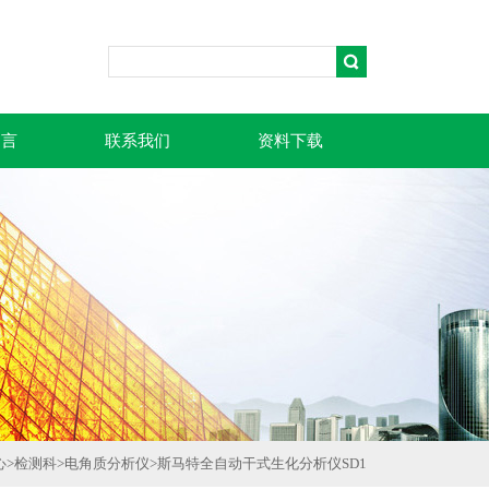
留言
联系我们
资料下载
心
>
检测科
>
电角质分析仪
>
斯马特全自动干式生化分析仪SD1