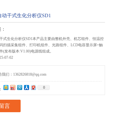
自动干式生化分析仪SD1
述：
干式生化分析仪SD1本产品主要由整机外壳、机芯组件、恒温控
码扫描采集组件、打印机组件、光路组件、LCD电容显示屏+触
(发布版本:V1.00)电源线组成。
-07-02
们：1362826818@qq.com
0
：
留言