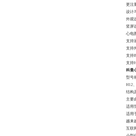
更注
设计
外观
竖屏
心电
支持
支持
支持B
支持
科曼
型号
H12
结构
主要
适用
适用
越来
互联
小型