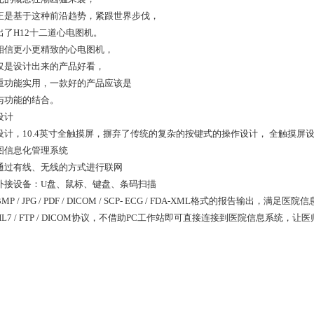
正是基于这种前沿趋势，紧跟世界步伐，
出了H12十二道心电图机。
相信更小更精致的心电图机，
仅是设计出来的产品好看，
重功能实用，一款好的产品应该是
与功能的结合。
设计
设计，10.4英寸全触摸屏，摒弃了传统的复杂的按键式的操作设计， 全触摸
图信息化管理系统
通过有线、无线的方式进行联网
外接设备：U盘、鼠标、键盘、条码扫描
MP / JPG / PDF / DICOM / SCP- ECG / FDA-XML格式的报告输出，满足医
HL7 / FTP / DICOM协议，不借助PC工作站即可直接连接到医院信息系