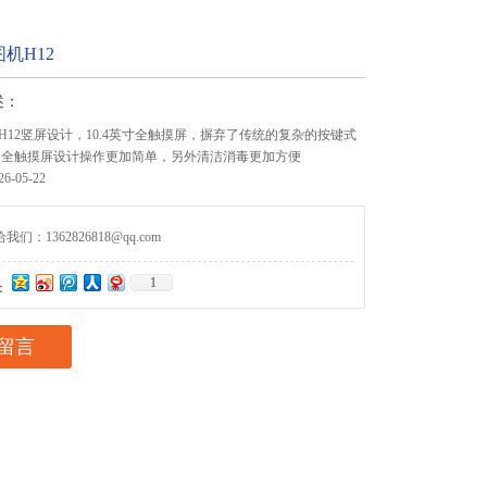
机H12
述：
H12竖屏设计，10.4英寸全触摸屏，摒弃了传统的复杂的按键式
 全触摸屏设计操作更加简单，另外清洁消毒更加方便
-05-22
们：1362826818@qq.com
1
：
留言