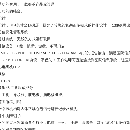
重功能实用，一款好的产品应该是
与功能的结合。
设计
设计，10.4英寸全触摸屏，摒弃了传统的复杂的按键式的操作设计， 全触摸
图信息化管理系统
通过有线、无线的方式进行联网
外接设备：U盘、鼠标、键盘、条码扫描
MP / JPG / PDF / DICOM / SCP- ECG / FDA-XML格式的报告输出，满足医
HL7 / FTP / DICOM协议，不借助PC工作站即可直接连接到医院信息系
心电图机H12
规格
、H12A
及组成/主要组成成分
由主机、导联线、肢电极、胸电极组成。
范围/预期用途
于临床机构对人体常规心电信号进行记录及检测。
越小 越来越强
网的发展不断革新各个行业，电脑、手机、 手表、眼镜等，甚至“波及”到医疗
化的概念狂潮凶猛来袭，