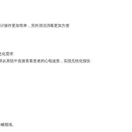
屏设计操作更加简单，另外清洁消毒更加方便
院信息化需求
统，让医师从系统中直接查看患者的心电波形，实现无纸化报告
器械领域。