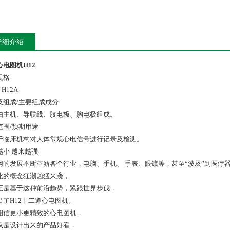
详细介绍
心电图机H12
规格
、H12A
及组成/主要组成成分
由主机、导联线、肢电极、胸电极组成。
范围/预期用途
于临床机构对人体常规心电信号进行记录及检测。
越小 越来越强
网的发展不断革新各个行业，电脑、手机、 手表、眼镜等，甚至“波及”到医疗
化的概念狂潮凶猛来袭，
正是基于这种前沿趋势，紧跟世界步伐，
出了H12十二道心电图机。
相信更小更精致的心电图机，
仅是设计出来的产品好看，