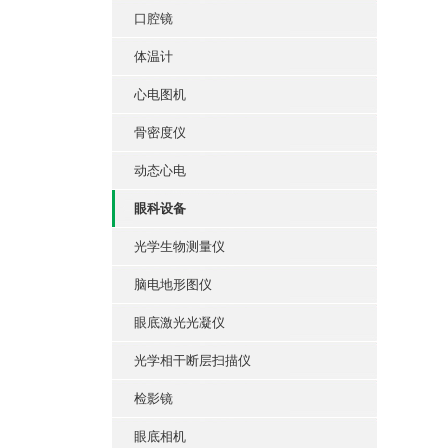
口腔镜
体温计
心电图机
骨密度仪
动态心电
眼科设备
光学生物测量仪
脑电地形图仪
眼底激光光凝仪
光学相干断层扫描仪
检影镜
眼底相机