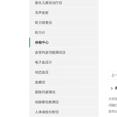
新生儿黄疸治疗仪
耳声发射
听力筛查仪
听力计
体检中心
血管内皮功能测试仪
电子血压计
动态血压
上
血糖仪
新陈代谢测试
大经脉
动脉硬化检测仪
消融
发性位
人体成份分析仪