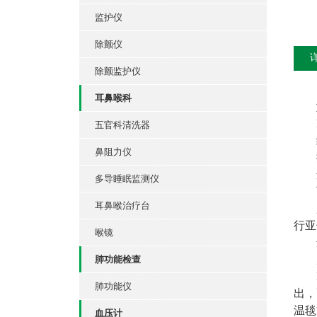
监护仪
除颤仪
除颤监护仪
耳鼻喉科
五官科清洗器
鼻阻力仪
多导睡眠监测仪
耳鼻喉治疗台
行亚
喉镜
肺功能检查
肺功能仪
出，
温毯
血压计