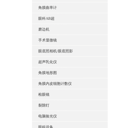
角膜曲率计
眼科AB超
磨边机
手术显微镜
眼底照相机/眼底照影
超声乳化仪
角膜地形图
角膜内皮细胞计数仪
检眼镜
裂隙灯
电脑验光仪
眼科设备