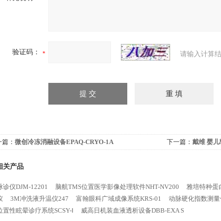
验证码：
请输入计算结
一篇：
微创冷冻消融设备EPAQ-CRYO-1A
下一篇：
戴维 婴儿
相关产品
诊仪DJM-12201
脑航TMS位置医学影像处理软件NHT-NV200
雅培特种蛋
仪
3M冲洗液升温仪247
富翰眼科广域成像系统KRS-01
动脉硬化指数测量仪A
置性眩晕诊疗系统SCSY-Ⅰ
威高日机装血液透析设备DBB-EXA S