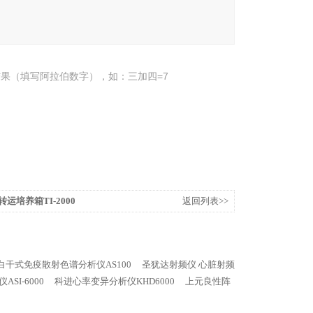
果（填写阿拉伯数字），如：三加四=7
转运培养箱TI-2000
返回列表>>
白干式免疫散射色谱分析仪AS100
圣犹达射频仪 心脏射频
SI-6000
科进心率变异分析仪KHD6000
上元良性阵