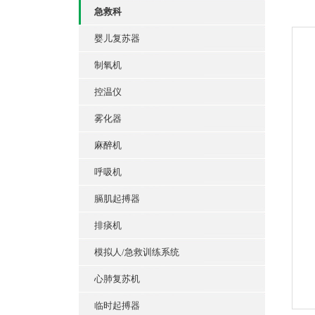
急救科
婴儿复苏器
制氧机
控温仪
雾化器
麻醉机
呼吸机
膈肌起搏器
排痰机
模拟人/急救训练系统
心肺复苏机
临时起搏器