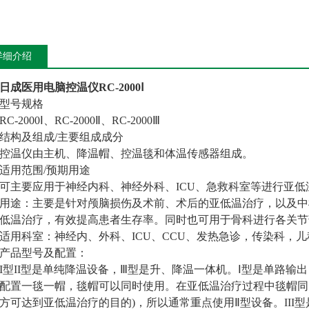
详细介绍
日成医用电脑控温仪RC-2000Ⅰ
型号规格
RC-2000Ⅰ、RC-2000Ⅱ、RC-2000Ⅲ
结构及组成/主要组成成分
控温仪由主机、降温帽、控温毯和体温传感器组成。
适用范围/预期用途
可主要应用于神经内科、神经外科、ICU、急救科室等进行亚低
用途：主要是针对颅脑损伤及术前、术后的亚低温治疗，以及中
低温治疗，有效提高患者生存率。同时也可用于骨科进行各关节
适用科室：神经内、外科、ICU、CCU、发热急诊，传染科，
产品型号及配置：
I型II型是单纯降温设备，Ⅲ型是升、降温一体机。Ⅰ型是单路输
配置一毯一帽，毯帽可以同时使用。在亚低温治疗过程中毯帽同
方可达到亚低温治疗的目的)，所以通常重点使用Ⅱ型设备。II