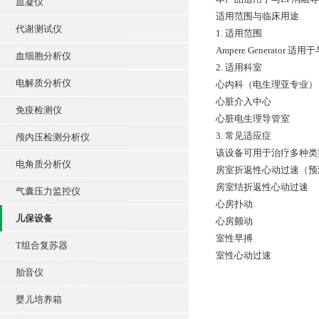
血凝仪
适用范围与临床用途
代谢测试仪
1. 适用范围
Ampere Genera
血细胞分析仪
2. 适用科室
电解质分析仪
心内科（电生理亚专业）
心脏介入中心
免疫检测仪
心脏电生理导管室
3. 常见适应症
颅内压检测分析仪
该设备可用于治疗多种类
电角质分析仪
房室折返性心动过速（预
房室结折返性心动过速
气囊压力监控仪
心房扑动
儿保设备
心房颤动
室性早搏
T组合复苏器
室性心动过速
胎音仪
婴儿培养箱