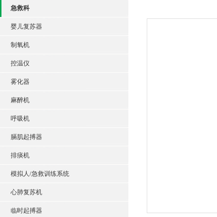
急救科
婴儿复苏器
制氧机
控温仪
雾化器
麻醉机
呼吸机
膈肌起搏器
排痰机
模拟人/急救训练系统
心肺复苏机
临时起搏器