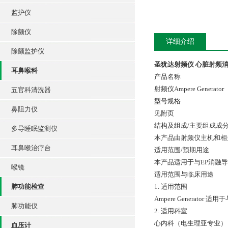
监护仪
除颤仪
详细介绍
除颤监护仪
圣犹达射频仪 心脏射频
耳鼻喉科
产品名称
射频仪Ampere Generator
五官科清洗器
型号规格
鼻阻力仪
见附页
结构及组成/主要组成成
多导睡眠监测仪
本产品由射频仪主机和相
耳鼻喉治疗台
适用范围/预期用途
本产品适用于与EP消融
喉镜
适用范围与临床用途
肺功能检查
1. 适用范围
Ampere Genera
肺功能仪
2. 适用科室
心内科（电生理亚专业）
血压计