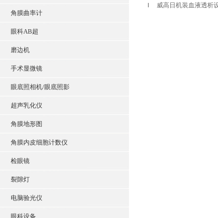
Ⅰ
威高日机装血液透析设备D
角膜曲率计
眼科AB超
磨边机
手术显微镜
眼底照相机/眼底照影
超声乳化仪
角膜地形图
角膜内皮细胞计数仪
检眼镜
裂隙灯
电脑验光仪
眼科设备