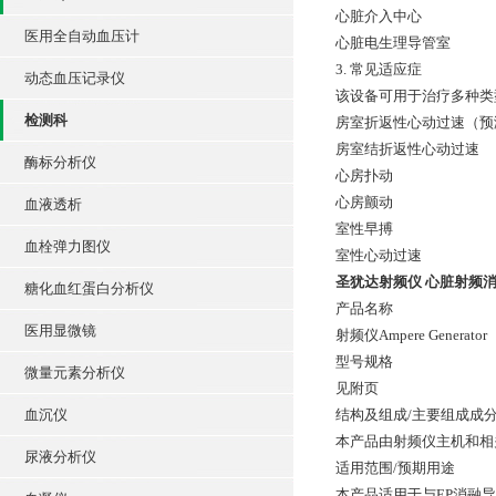
心脏介入中心
医用全自动血压计
心脏电生理导管室
3. 常见适应症
动态血压记录仪
该设备可用于治疗多种类
检测科
房室折返性心动过速（预
房室结折返性心动过速
酶标分析仪
心房扑动
心房颤动
血液透析
室性早搏
血栓弹力图仪
室性心动过速
圣犹达射频仪 心脏射频
糖化血红蛋白分析仪
产品名称
医用显微镜
射频仪Ampere Generator
型号规格
微量元素分析仪
见附页
血沉仪
结构及组成/主要组成成
本产品由射频仪主机和相
尿液分析仪
适用范围/预期用途
本产品适用于与EP消融