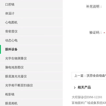
口腔镜
补充说明：
体温计
心电图机
骨密度仪
验证码：
动态心电
眼科设备
光学生物测量仪
脑电地形图仪
上一篇：
沃芬全自动血气分
眼底激光光凝仪
光学相干断层扫描仪
相关产品
检影镜
大经脉诊仪DJM-12201
富翰眼科广域成像系统KRS
眼底相机