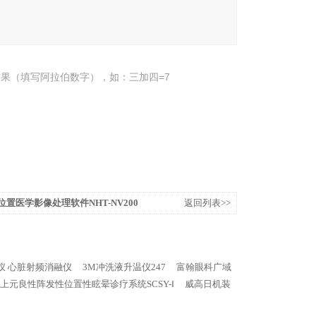
果（填写阿拉伯数字），如：三加四=7
位置医学影像处理软件NHT-NV200
返回列表>>
仪 心脏射频消融仪
3M冲洗液升温仪247
富翰眼科广域
上元良性阵发性位置性眩晕诊疗系统SCSY-Ⅰ
威高日机装