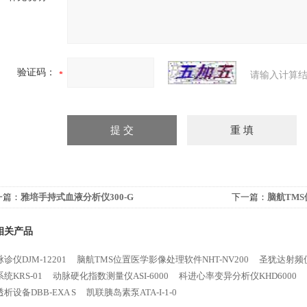
验证码：
请输入计算结
一篇：
雅培手持式血液分析仪300-G
下一篇：
脑航TMS
相关产品
诊仪DJM-12201
脑航TMS位置医学影像处理软件NHT-NV200
圣犹达射频
统KRS-01
动脉硬化指数测量仪ASI-6000
科进心率变异分析仪KHD6000
析设备DBB-EXA S
凯联胰岛素泵ATA-I-1-0