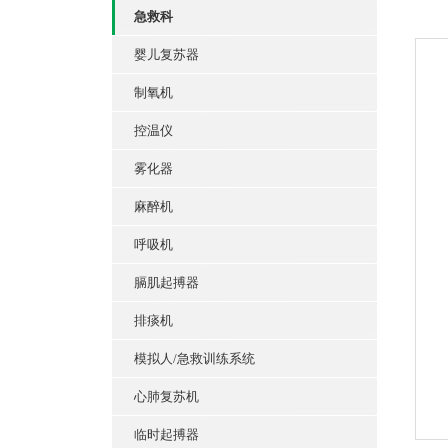
急救科
婴儿复苏器
制氧机
控温仪
雾化器
麻醉机
呼吸机
膈肌起搏器
排痰机
模拟人/急救训练系统
心肺复苏机
临时起搏器