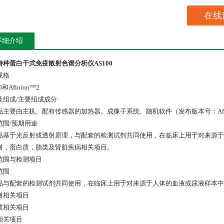
在线
详细介绍
特种蛋白干式免疫散射色谱分析仪AS100
规格
0和Afinion™2
及组成/主要组成成分
品主要由主机、配有传感器的加热器、成像子系统、随机软件（发布版本号：Afini
范围/预期用途
品基于光反射或透射原理，与配套的检测试剂共同使用，在临床上用于对来源于
谢，蛋白质，脂类及肾脏疾病相关项目。
范围与检测项目
范围
品与配套的检测试剂共同使用，在临床上用于对来源于人体的血液或尿液样本中
谢相关项目
质相关项目
相关项目