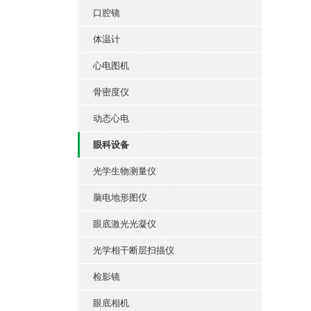
口腔镜
体温计
心电图机
骨密度仪
动态心电
眼科设备
光学生物测量仪
脑电地形图仪
眼底激光光凝仪
光学相干断层扫描仪
检影镜
眼底相机