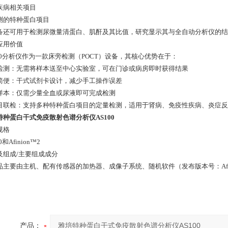
疾病相关项目
测的特种蛋白项目
备还可用于检测尿微量清蛋白、肌酐及其比值，研究显示其与全自动分析仪的结
应用价值
100分析仪作为一款床旁检测（POCT）设备，其核心优势在于：
检测：无需将样本送至中心实验室，可在门诊或病房即时获得结果
简便：干式试剂卡设计，减少手工操作误差
样本：仅需少量全血或尿液即可完成检测
目联检：支持多种特种蛋白项目的定量检测，适用于肾病、免疫性疾病、炎症反
特种蛋白干式免疫散射色谱分析仪AS100
规格
0和Afinion™2
及组成/主要组成成分
品主要由主机、配有传感器的加热器、成像子系统、随机软件（发布版本号：Afini
产品：