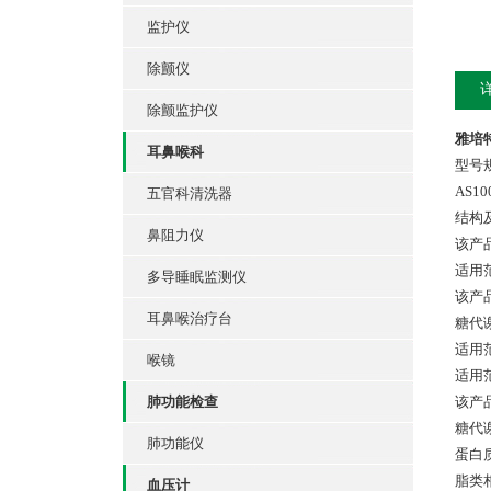
监护仪
除颤仪
除颤监护仪
雅培
耳鼻喉科
型号
AS10
五官科清洗器
结构
鼻阻力仪
该产
适用
多导睡眠监测仪
该产
耳鼻喉治疗台
糖代
适用
喉镜
适用
肺功能检查
该产
糖代
肺功能仪
蛋白
脂类
血压计