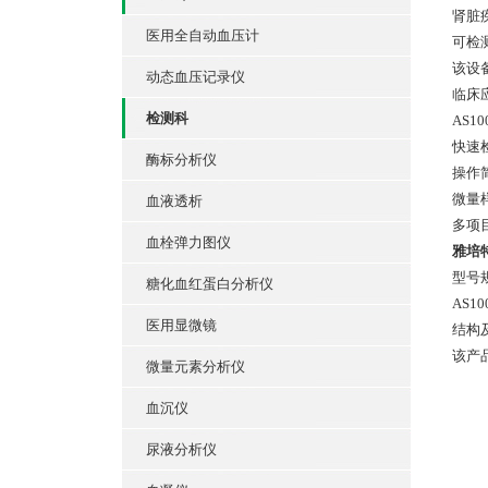
肾脏
医用全自动血压计
可检
该设
动态血压记录仪
临床
检测科
AS
快速
酶标分析仪
操作
微量
血液透析
多项
血栓弹力图仪
雅培
型号
糖化血红蛋白分析仪
AS10
医用显微镜
结构
该产
微量元素分析仪
血沉仪
尿液分析仪