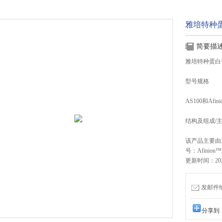
雅培特种蛋
简要描
雅培特种蛋白
型号规格
AS100和Afin
结构及组成/
该产品主要由
号：Afinio
更新时间：2026
发邮件给我
分享到