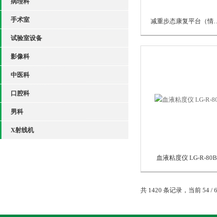
病理科
手术室
减重步态康复平
试验室设备
影像科
中医科
口腔科
男科
X射线机
血液粘度仪 LG-R-80B
共 1420 条记录，当前 54 / 