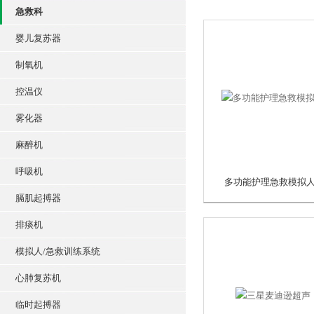
急救科
婴儿复苏器
制氧机
控温仪
雾化器
麻醉机
呼吸机
多功能护理急救模拟
膈肌起搏器
排痰机
模拟人/急救训练系统
心肺复苏机
临时起搏器