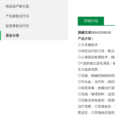
电动流产吸引器
产后康复治疗仪
详细介绍
盆底康复治疗仪
国械注准20163250318
更多分类
产品介绍：
三大关键技术：
◎对症治疗的刀具：靶点
◎人体阻抗检测技术：精
◎*进的烟尘进化系统：
五大临床优势：
◎无痂：精确控制组织的
◎不出血：治疗时，组织
◎深层杀毒：射频治疗源
◎无烟：物理切时，边切
◎活检没有热损伤：双面
治疗范围：◎宫颈炎症
禁忌症：◎宫颈炎症急性