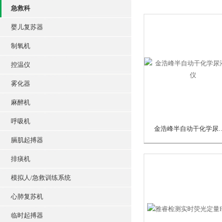
急救科
婴儿复苏器
制氧机
控温仪
雾化器
麻醉机
呼吸机
金浩峰半自动干
膈肌起搏器
排痰机
模拟人/急救训练系统
心肺复苏机
临时起搏器