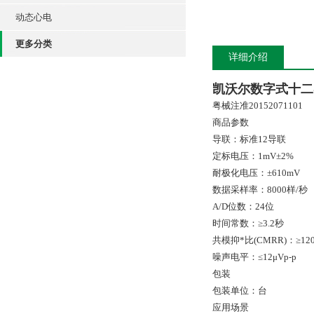
动态心电
更多分类
详细介绍
凯沃尔数字式十二
粤械注准20152071101
商品参数
导联：标准12导联
定标电压：1mV±2%
耐极化电压：±610mV
数据采样率：8000样/秒
A/D位数：24位
时间常数：≥3.2秒
共模抑*比(CMRR)：≥120
噪声电平：≤12μVp-p
包装
包装单位：台
应用场景