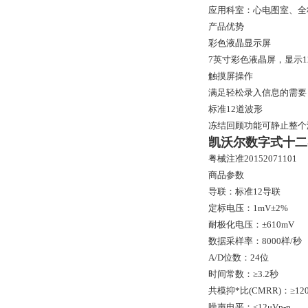
应用科室：心电图室、全
产品优势
彩色液晶显示屏
7英寸彩色液晶屏，显示
触摸屏操作
满足轻松录入信息的需要
标准12道波形
冻结回顾功能可静止整个
凯沃尔数字式十二
粤械注准20152071101
商品参数
导联：标准12导联
定标电压：1mV±2%
耐极化电压：±610mV
数据采样率：8000样/秒
A/D位数：24位
时间常数：≥3.2秒
共模抑*比(CMRR)：≥120
噪声电平：≤12μVp-p