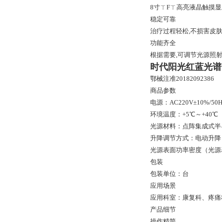
8寸ㄒFㄒ高亮液晶触摸
稳定可靠
治疗过程轻松,不损害皮肤
功能齐全
根据需要,可调节光源照
时代阳光红蓝光谱
鄂械注准20182092386
商品参数
电源：AC220V±10%/50H
环境温度：+5℃～+40℃
光源材料：点阵集成式半
升降调节方式：电动升降
光源表面功率密度（光源表面
包装
包装单位：台
应用场景
应用科室：康复科、疼痛
产品细节
操作精简