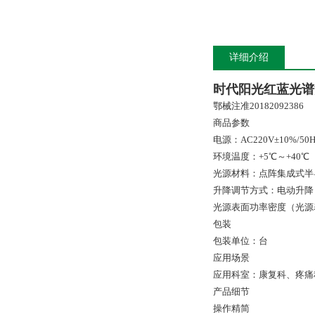
详细介绍
时代阳光红蓝光谱
鄂械注准20182092386
商品参数
电源：AC220V±10%/50H
环境温度：+5℃～+40℃
光源材料：点阵集成式半
升降调节方式：电动升降
光源表面功率密度（光源表面
包装
包装单位：台
应用场景
应用科室：康复科、疼痛
产品细节
操作精简