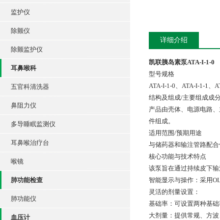
监护仪
除颤仪
详细介绍
除颤监护仪
凯联胰岛素泵ATA-I-1-0
耳鼻喉科
型号规格
ATA-I-1-0、ATA-I-1-1、A
五官科清洗器
结构及组成/主要组成成
鼻阻力仪
产品由壳体、电源电路、
件组成。
多导睡眠监测仪
适用范围/预期用途
耳鼻喉治疗台
与储药器和输注管路配合
核心功能与技术特点
喉镜
该泵旨在通过持续皮下输
肺功能检查
智能显示与操作：采用O
灵活的剂量设置：
肺功能仪
基础率：可设置两种基础率
大剂量：提供常规、方波
血压计