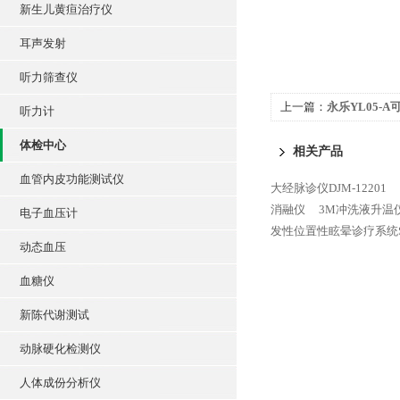
新生儿黄疸治疗仪
耳声发射
听力筛查仪
上一篇：
永乐YL05-
听力计
体检中心
相关产品
血管内皮功能测试仪
大经脉诊仪DJM-12201
消融仪
3M冲洗液升温仪
电子血压计
发性位置性眩晕诊疗系统SC
动态血压
血糖仪
新陈代谢测试
动脉硬化检测仪
人体成份分析仪