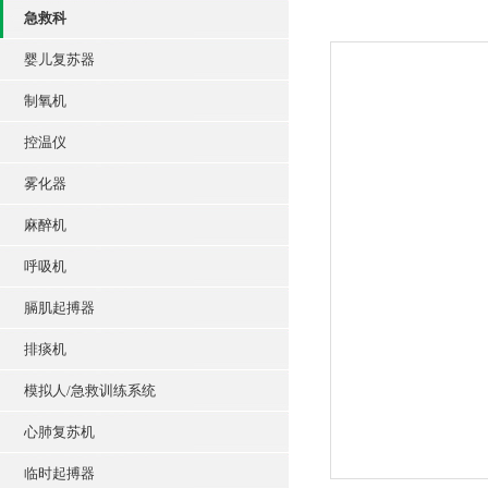
急救科
婴儿复苏器
制氧机
控温仪
雾化器
麻醉机
呼吸机
膈肌起搏器
排痰机
模拟人/急救训练系统
心肺复苏机
临时起搏器