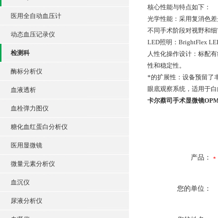
核心性能与特点如下：
医用全自动血压计
光学性能：采用复消色差
不同手术阶段对视野和细
动态血压记录仪
LED照明：BrightF
检测科
人性化操作设计：标配有
性和稳定性。
酶标分析仪
*的扩展性：设备预留了丰
眼底观察系统，适用于白
血液透析
卡尔蔡司手术显微镜OPMI L
血栓弹力图仪
糖化血红蛋白分析仪
医用显微镜
产品：
微量元素分析仪
血沉仪
您的单位：
尿液分析仪