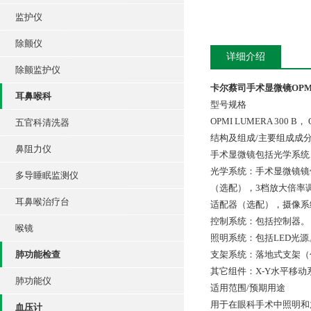
监护仪
除颤仪
详细介绍
除颤监护仪
卡尔蔡司手术显微镜OPMI L
耳鼻喉科
型号规格
OPMI LUMERA 300 B， 
五官科清洗器
结构及组成/主要组成成
鼻阻力仪
手术显微镜包括光学系统
光学系统：手术显微镜镜
多导睡眠监测仪
（选配），3档放大倍率调
耳鼻喉治疗台
适配器（选配），摄像系
控制系统：包括控制器。
喉镜
照明系统：包括LED光源
肺功能检查
支架系统：落地式支架（
其它组件：X-Y水平移
肺功能仪
适用范围/预期用途
用于在眼科手术中照明和
血压计