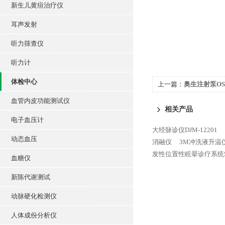
新生儿黄疸治疗仪
耳声发射
听力筛查仪
听力计
体检中心
上一篇：
奥生注射泵OSP
血管内皮功能测试仪
相关产品
电子血压计
大经脉诊仪DJM-12201
动态血压
消融仪
3M冲洗液升温仪
发性位置性眩晕诊疗系统SC
血糖仪
新陈代谢测试
动脉硬化检测仪
人体成份分析仪