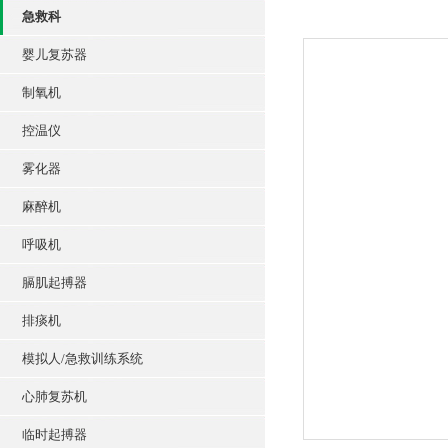
急救科
婴儿复苏器
制氧机
控温仪
雾化器
麻醉机
呼吸机
膈肌起搏器
排痰机
模拟人/急救训练系统
心肺复苏机
临时起搏器