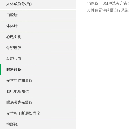
消融仪
3M冲洗液升温仪
人体成份分析仪
发性位置性眩晕诊疗系统SC
口腔镜
体温计
心电图机
骨密度仪
动态心电
眼科设备
光学生物测量仪
脑电地形图仪
眼底激光光凝仪
光学相干断层扫描仪
检影镜