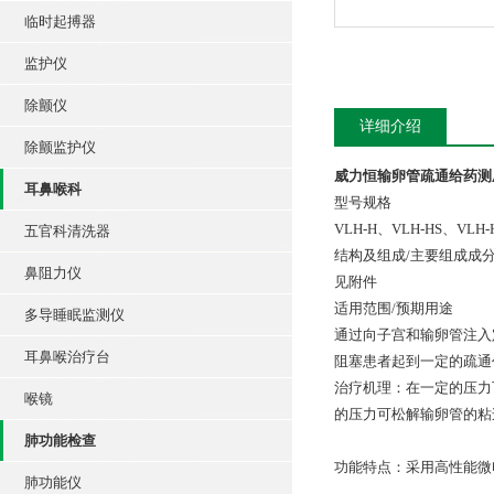
临时起搏器
监护仪
除颤仪
详细介绍
除颤监护仪
威力恒输卵管疏通给药测压
耳鼻喉科
型号规格
VLH-H、VLH-HS、VLH
五官科清洗器
结构及组成/主要组成成
鼻阻力仪
见附件
适用范围/预期用途
多导睡眠监测仪
通过向子宫和输卵管注入
耳鼻喉治疗台
阻塞患者起到一定的疏通
治疗机理：在一定的压力
喉镜
的压力可松解输卵管的粘
肺功能检查
功能特点：采用高性能微
肺功能仪