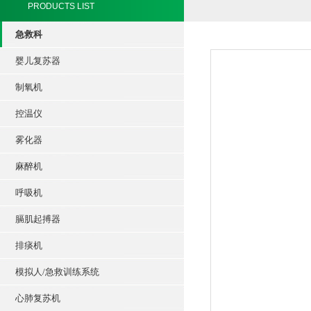
PRODUCTS LIST
急救科
婴儿复苏器
制氧机
控温仪
雾化器
麻醉机
呼吸机
膈肌起搏器
排痰机
模拟人/急救训练系统
心肺复苏机