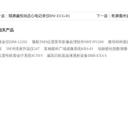
一篇：
颐康鑫悦动态心电记录仪BW-ECG-01
下一篇：
乾康毫米波
相关产品
诊仪DJM-12201
脑航TMS位置医学影像处理软件NHT-NV200
雅培特种蛋
仪
3M冲洗液升温仪247
富翰眼科广域成像系统KRS-01
动脉硬化指数测量仪A
置性眩晕诊疗系统SCSY-Ⅰ
威高日机装血液透析设备DBB-EXA S