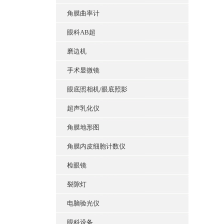
角膜曲率计
眼科AB超
磨边机
手术显微镜
眼底照相机/眼底照影
超声乳化仪
角膜地形图
角膜内皮细胞计数仪
检眼镜
裂隙灯
电脑验光仪
眼科设备