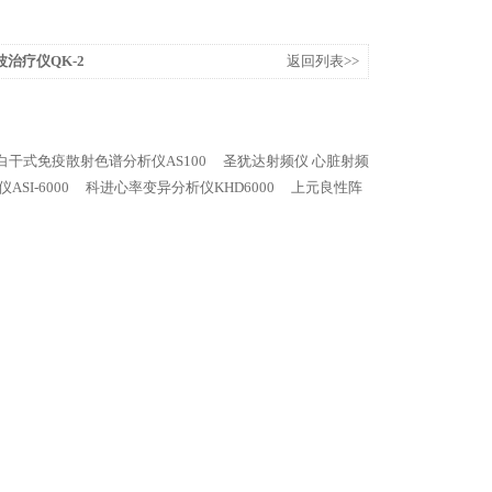
治疗仪QK-2
返回列表>>
白干式免疫散射色谱分析仪AS100
圣犹达射频仪 心脏射频
SI-6000
科进心率变异分析仪KHD6000
上元良性阵