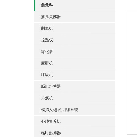
急救科
婴儿复苏器
制氧机
控温仪
雾化器
麻醉机
呼吸机
膈肌起搏器
排痰机
模拟人/急救训练系统
心肺复苏机
临时起搏器