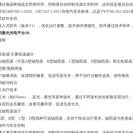
通过液晶终端设定照射时间，控制器自动控制光源出光时间，达到设定值后自动
合GB9706.1-2020、GB7247.1-2012等电气安全标准，以及YY9706.102
式软件支持
嵌入式软件（版本V1），优化治疗参数，提升操作便捷性。软件通过技术审评
玛激光光电平台SK
规格
及组成/主要组成成分
由辐照器（可选A型辐照器、B型辐照器、C型辐照器、D型辐照器）和主机组成
范围/预期用途
于镇痛消炎、促进组织修复、促进毛发生长；用于治疗过敏性皮炎、炎性痤疮、
功能与特点
长光疗技术
红光（如650nm）、蓝光、黄光等多种波长，通过不同波长的光刺激实现治疗。
表层到达毛囊层，改善毛囊环境，促进毛发生长。
化辐照器设计
A型、B型、C型、D型四种可选辐照器，支持个性化治疗需求。辐照器与患者
操作与安全控制
通过液晶终端设定照射时间，控制器自动控制光源出光时间，达到设定值后自动