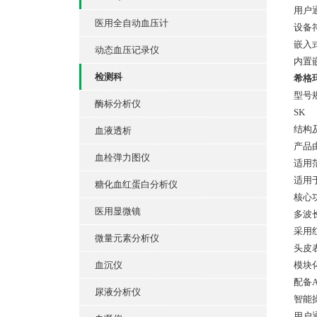
用户
医用全自动血压计
设备符
嵌入
动态血压记录仪
内置
检测科
希格
型号
酶标分析仪
SK
结构
血液透析
产品
血栓弹力图仪
适用
适用
糖化血红蛋白分析仪
核心
医用显微镜
多波
采用
微量元素分析仪
头皮
血沉仪
模块
配备
尿液分析仪
智能
用户