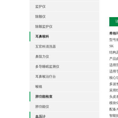
监护仪
除颤仪
除颤监护仪
希格
耳鼻喉科
型号
SK
五官科清洗器
结构
鼻阻力仪
产品
适用
多导睡眠监测仪
适用
耳鼻喉治疗台
核心
多波
喉镜
采用
肺功能检查
头皮
模块
肺功能仪
配备
智能
血压计