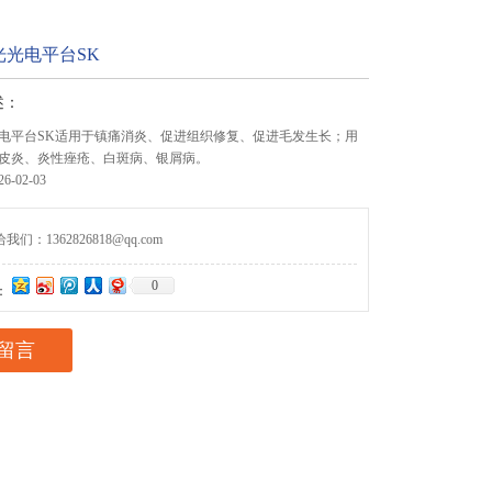
光光电平台SK
述：
电平台SK适用于镇痛消炎、促进组织修复、促进毛发生长；用
皮炎、炎性痤疮、白斑病、银屑病。
-02-03
们：1362826818@qq.com
0
：
留言