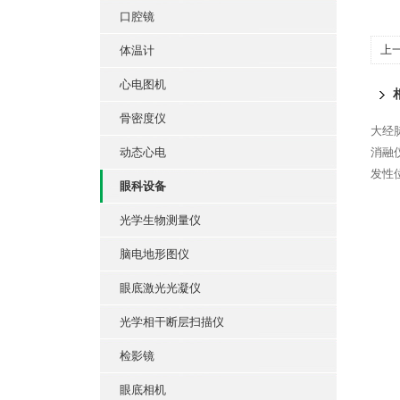
口腔镜
上
体温计
心电图机
骨密度仪
大经脉
动态心电
消融
发性位
眼科设备
光学生物测量仪
脑电地形图仪
眼底激光光凝仪
光学相干断层扫描仪
检影镜
眼底相机