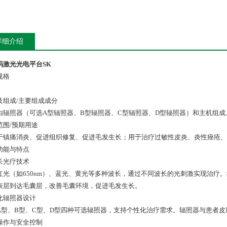
详细介绍
玛激光光电平台SK
规格
及组成/主要组成成分
由辐照器（可选A型辐照器、B型辐照器、C型辐照器、D型辐照器）和主机组成
范围/预期用途
于镇痛消炎、促进组织修复、促进毛发生长；用于治疗过敏性皮炎、炎性痤疮、
功能与特点
长光疗技术
红光（如650nm）、蓝光、黄光等多种波长，通过不同波长的光刺激实现治疗。
表层到达毛囊层，改善毛囊环境，促进毛发生长。
化辐照器设计
A型、B型、C型、D型四种可选辐照器，支持个性化治疗需求。辐照器与患者
操作与安全控制