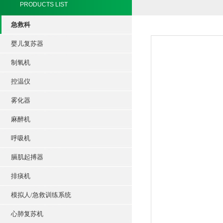
PRODUCTS LIST
急救科
婴儿复苏器
制氧机
控温仪
雾化器
麻醉机
呼吸机
膈肌起搏器
排痰机
模拟人/急救训练系统
心肺复苏机