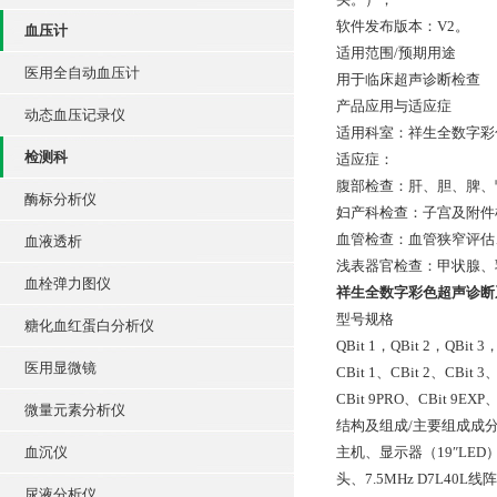
软件发布版本：V2。
血压计
适用范围/预期用途
医用全自动血压计
用于临床超声诊断检查
产品应用与适应症
动态血压记录仪
适用科室：祥生全数字彩
检测科
适应症：
腹部检查：肝、胆、脾、
酶标分析仪
妇产科检查：子宫及附件
血管检查：血管狭窄评估
血液透析
浅表器官检查：甲状腺、
血栓弹力图仪
祥生全数字彩色超声诊断系统
型号规格
糖化血红蛋白分析仪
QBit 1，QBit 2，QBit 3
医用显微镜
CBit 1、CBit 2、CBit 3
CBit 9PRO、CBit 9EXP、
微量元素分析仪
结构及组成/主要组成成
血沉仪
主机、显示器（19″LED）
头、7.5MHz D7L40L线
尿液分析仪