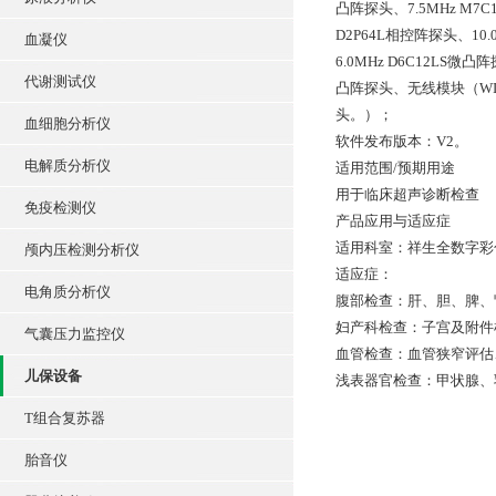
凸阵探头、7.5MHz M7C
D2P64L相控阵探头、10.0
血凝仪
6.0MHz D6C12LS微凸
代谢测试仪
凸阵探头、无线模块（W
头。）；
血细胞分析仪
软件发布版本：V2。
电解质分析仪
适用范围/预期用途
用于临床超声诊断检查
免疫检测仪
产品应用与适应症
适用科室：祥生全数字彩
颅内压检测分析仪
适应症：
电角质分析仪
腹部检查：肝、胆、脾、
妇产科检查：子宫及附件
气囊压力监控仪
血管检查：血管狭窄评估
儿保设备
浅表器官检查：甲状腺、
T组合复苏器
胎音仪