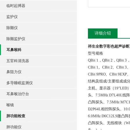
临时起搏器
监护仪
除颤仪
详细介绍
除颤监护仪
祥生全数字彩色超声诊断系统
耳鼻喉科
型号规格
QBit 1，QBit 2，QBit 3
五官科清洗器
CBit 1、CBit 2、CBit 3
鼻阻力仪
CBit 9PRO、CBit 9EXP、
结构及组成/主要组成成
多导睡眠监测仪
主机、显示器（19″LED）
耳鼻喉治疗台
头、7.5MHz D7L40L线
凸阵探头、7.5MHz M7C
喉镜
D2P64L相控阵探头、10.0
肺功能检查
6.0MHz D6C12LS微凸
凸阵探头、无线模块（W
肺功能仪
头。）；