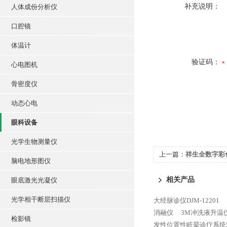
补充说明：
人体成份分析仪
口腔镜
体温计
验证码：
心电图机
骨密度仪
动态心电
眼科设备
光学生物测量仪
上一篇：
祥生全数字彩色
脑电地形图仪
相关产品
眼底激光光凝仪
光学相干断层扫描仪
大经脉诊仪DJM-12201
消融仪
3M冲洗液升温仪
检影镜
发性位置性眩晕诊疗系统SC