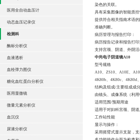
染色的关联。
医用全自动血压计
具有采集图像的智能质控
提供符合相关指南术语的
动态血压记录仪
准确判断。
检测科
病历管理与报告打印：
病历报告记录和报告打印
酶标分析仪
支持宫颈、阴道、外阴活
中尚电子阴道镜A10
血液透析
型号规格
血栓弹力图仪
A10、ZS10、A10E、A10
4K80b、4K80c、4K80d、
糖化血红蛋白分析仪
结构及组成/主要组成成
医用显微镜
由镜头、成像系统（利用
适用范围/预期用途
微量元素分析仪
适用于对妇科宫颈、阴道
血沉仪
工作站性能
显示与操作：
尿液分析仪
采用摇臂式显示支架，支
多功能操作台面为检查和