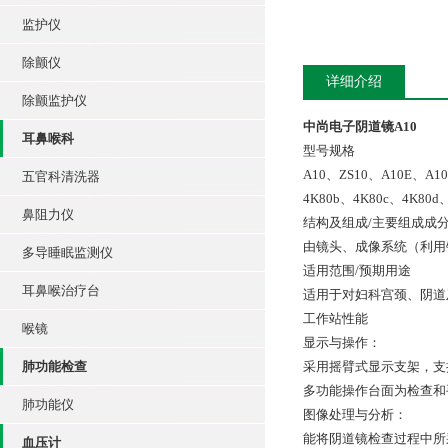
监护仪
除颤仪
详细介绍
除颤监护仪
中尚电子阴道镜A10
耳鼻喉科
型号规格
A10、ZS10、A10E、A10
五官科清洗器
4K80b、4K80c、4K80d、
鼻阻力仪
结构及组成/主要组成成
由镜头、成像系统（利用
多导睡眠监测仪
适用范围/预期用途
耳鼻喉治疗台
适用于对妇科宫颈、阴道
工作站性能
喉镜
显示与操作：
肺功能检查
采用摇臂式显示支架，支
多功能操作台面为检查和
肺功能仪
图像处理与分析：
能将阴道镜检查过程中所
血压计