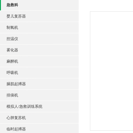
急救科
婴儿复苏器
制氧机
控温仪
雾化器
麻醉机
呼吸机
膈肌起搏器
排痰机
模拟人/急救训练系统
心肺复苏机
临时起搏器