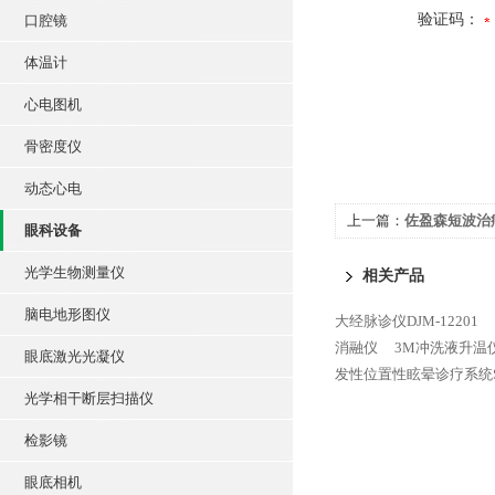
验证码：
口腔镜
体温计
心电图机
骨密度仪
动态心电
上一篇：
佐盈森短波治疗
眼科设备
光学生物测量仪
相关产品
脑电地形图仪
大经脉诊仪DJM-12201
消融仪
3M冲洗液升温仪
眼底激光光凝仪
发性位置性眩晕诊疗系统SC
光学相干断层扫描仪
检影镜
眼底相机