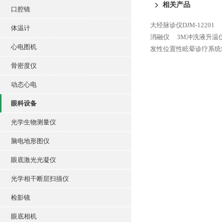
相关产品
口腔镜
大经脉诊仪DJM-12201
体温计
消融仪
3M冲洗液升温仪
心电图机
发性位置性眩晕诊疗系统SC
骨密度仪
动态心电
眼科设备
光学生物测量仪
脑电地形图仪
眼底激光光凝仪
光学相干断层扫描仪
检影镜
眼底相机