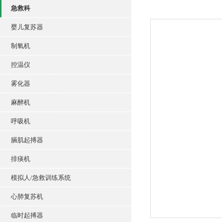
急救科
婴儿复苏器
制氧机
控温仪
雾化器
麻醉机
呼吸机
膈肌起搏器
排痰机
模拟人/急救训练系统
心肺复苏机
临时起搏器