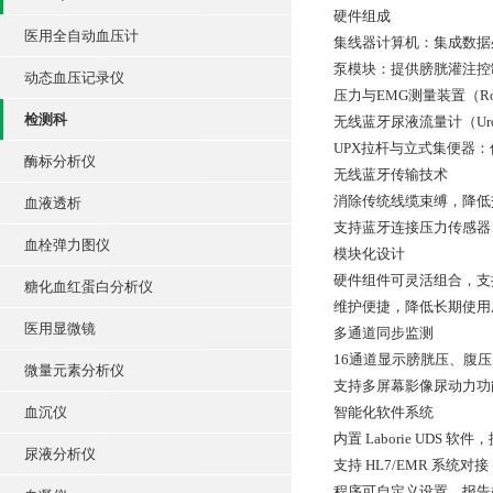
硬件组成
医用全自动血压计
集线器计算机：集成数据
泵模块：提供膀胱灌注控
动态血压记录仪
压力与EMG测量装置（R
检测科
无线蓝牙尿液流量计（Ur
UPX拉杆与立式集便器
酶标分析仪
无线蓝牙传输技术
消除传统线缆束缚，降低
血液透析
支持蓝牙连接压力传感器
血栓弹力图仪
模块化设计
硬件组件可灵活组合，支
糖化血红蛋白分析仪
维护便捷，降低长期使用
医用显微镜
多通道同步监测
16通道显示膀胱压、腹
微量元素分析仪
支持多屏幕影像尿动力功
血沉仪
智能化软件系统
内置 Laborie UD
尿液分析仪
支持 HL7/EMR 系
程序可自定义设置，报告