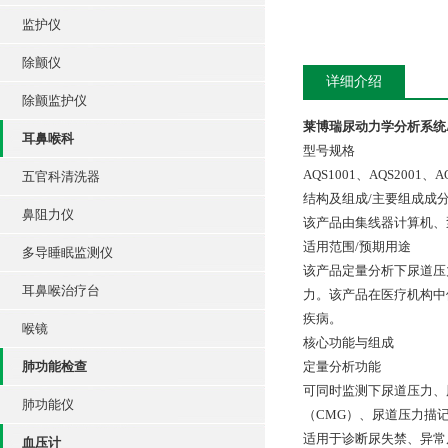
监护仪
除颤仪
详细介绍
除颤监护仪
莱博瑞尿动力学分析系统AQ
耳鼻喉科
型号规格
AQS1001、AQS2001、A
五官科清洗器
结构及组成/主要组成成
鼻阻力仪
该产品由集线器计算机、泵
适用范围/预期用途
多导睡眠监测仪
该产品定量分析下尿道压
耳鼻喉治疗台
力。该产品在医疗机构中
疾病。
喉镜
核心功能与组成
肺功能检查
定量分析功能
可同时监测下尿道压力、
肺功能仪
（CMG）、尿道压力描记
适用于诊断尿失禁、异常
血压计