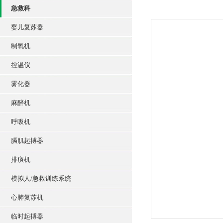
急救科
婴儿复苏器
制氧机
控温仪
雾化器
麻醉机
呼吸机
膈肌起搏器
排痰机
模拟人/急救训练系统
心肺复苏机
临时起搏器