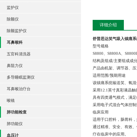
监护仪
除颤仪
详细介绍
除颤监护仪
舒普思达笑气吸入镇痛系统
耳鼻喉科
型号规格
S8800、S8800A、S8800
五官科清洗器
结构及组成/主要组成成
鼻阻力仪
产品由机架、调节器、压
适用范围/预期用途
多导睡眠监测仪
该镇痛系统输送笑、氧混
耳鼻喉治疗台
采用12.1英寸真彩液晶
具有四类通气模式，满足
喉镜
采用电子式混合气体控制
肺功能检查
临床应用
适用于口腔科，肠胃科，
肺功能仪
通过精准、安全、有效、
疗在临床中的应用。
血压计