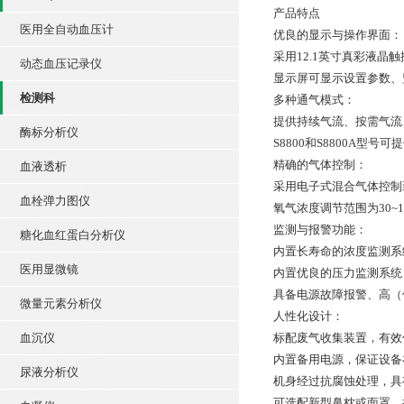
产品特点
医用全自动血压计
优良的显示与操作界面：
采用12.1英寸真彩液
动态血压记录仪
显示屏可显示设置参数、
检测科
多种通气模式：
提供持续气流、按需气流
酶标分析仪
S8800和S8800A型
精确的气体控制：
血液透析
采用电子式混合气体控制
血栓弹力图仪
氧气浓度调节范围为30~1
监测与报警功能：
糖化血红蛋白分析仪
内置长寿命的浓度监测系
医用显微镜
内置优良的压力监测系统
具备电源故障报警、高（
微量元素分析仪
人性化设计：
血沉仪
标配废气收集装置，有效
内置备用电源，保证设备
尿液分析仪
机身经过抗腐蚀处理，具
可选配新型鼻枕或面罩，