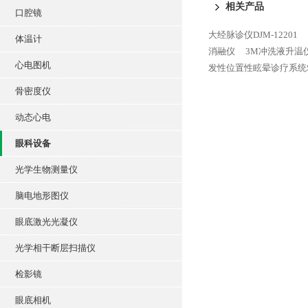
相关产品
口腔镜
大经脉诊仪DJM-12201
体温计
消融仪
3M冲洗液升温仪
心电图机
发性位置性眩晕诊疗系统SC
骨密度仪
动态心电
眼科设备
光学生物测量仪
脑电地形图仪
眼底激光光凝仪
光学相干断层扫描仪
检影镜
眼底相机