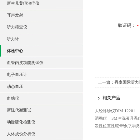
新生儿黄疸治疗仪
耳声发射
验证码：
听力筛查仪
听力计
体检中心
血管内皮功能测试仪
电子血压计
上一篇：
丹麦国际听力听
动态血压
相关产品
血糖仪
新陈代谢测试
大经脉诊仪DJM-12201
消融仪
3M冲洗液升温仪
动脉硬化检测仪
发性位置性眩晕诊疗系统SC
人体成份分析仪