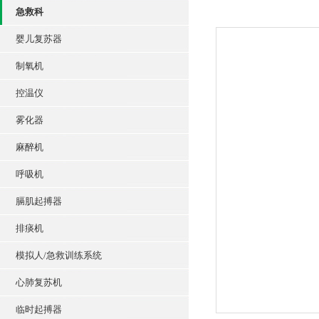
急救科
婴儿复苏器
制氧机
控温仪
雾化器
麻醉机
呼吸机
膈肌起搏器
排痰机
模拟人/急救训练系统
心肺复苏机
临时起搏器