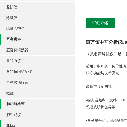
监护仪
除颤仪
详细介绍
除颤监护仪
耳鼻喉科
茵万笛中耳分析仪Flute
五官科清洗器
（又名声导抗仪）是一
鼻阻力仪
适用于中耳炎、传导性听
多导睡眠监测仪
核心功能与技术亮点
1.
耳鼻喉治疗台
多频声导抗测试
喉镜
•探测音频率：支持226
肺功能检查
积液或听骨链异常
肺功能仪
•多分量分析：同步测量
血压计