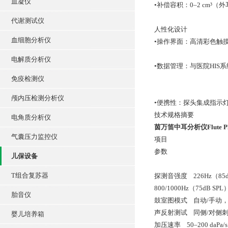
血凝仪
•补偿容积：0–2 cm³
代谢测试仪
人性化设计
血细胞分析仪
•操作界面：高清彩色触
电解质分析仪
•数据管理：与医院HI
免疫检测仪
颅内压检测分析仪
•便携性：探头集成指示
技术规格摘要
电角质分析仪
茵万笛中耳分析仪Flute Pl
气囊压力监控仪
项目
参数
儿保设备
T组合复苏器
探测音强度 226Hz（85d
800/1000Hz（75dB SP
胎音仪
鼓室图模式 自动/手动
声反射测试 同侧/对侧
婴儿培养箱
加压速率 50–200 da