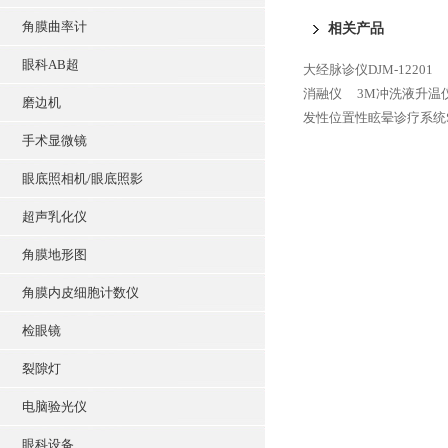
角膜曲率计
相关产品
眼科AB超
大经脉诊仪DJM-12201
消融仪
3M冲洗液升温仪
磨边机
发性位置性眩晕诊疗系统SC
手术显微镜
眼底照相机/眼底照影
超声乳化仪
角膜地形图
角膜内皮细胞计数仪
检眼镜
裂隙灯
电脑验光仪
眼科设备