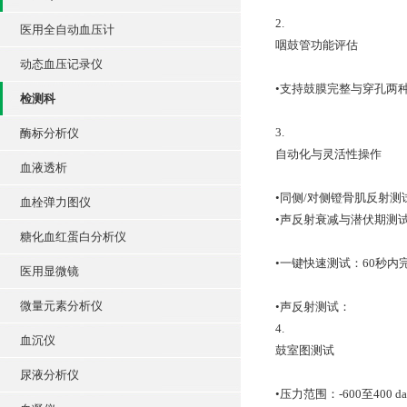
2.
医用全自动血压计
咽鼓管功能评估
动态血压记录仪
•支持鼓膜完整与穿孔两
检测科
3.
酶标分析仪
自动化与灵活性操作
血液透析
•同侧/对侧镫骨肌反射测
血栓弹力图仪
•声反射衰减与潜伏期测
糖化血红蛋白分析仪
•一键快速测试：60秒
医用显微镜
微量元素分析仪
•声反射测试：
4.
血沉仪
鼓室图测试
尿液分析仪
•压力范围：-600至40