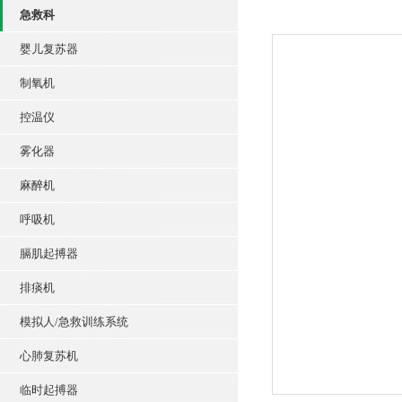
急救科
婴儿复苏器
制氧机
控温仪
雾化器
麻醉机
呼吸机
膈肌起搏器
排痰机
模拟人/急救训练系统
心肺复苏机
临时起搏器