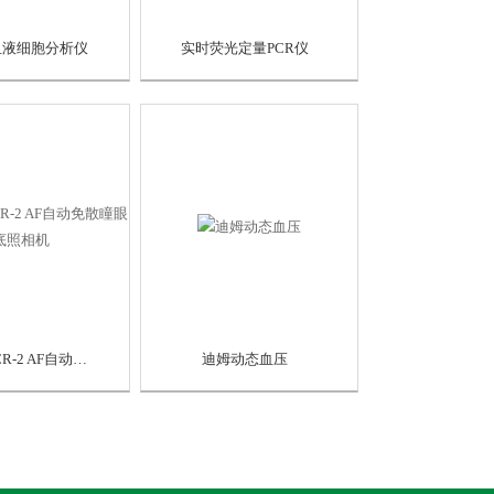
血液细胞分析仪
实时荧光定量PCR仪
日本佳能CR-2 AF自动免散瞳眼底照相机
迪姆动态血压