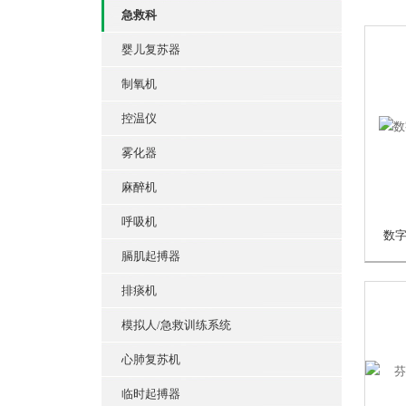
急救科
婴儿复苏器
制氧机
控温仪
雾化器
麻醉机
呼吸机
膈肌起搏器
排痰机
模拟人/急救训练系统
心肺复苏机
临时起搏器