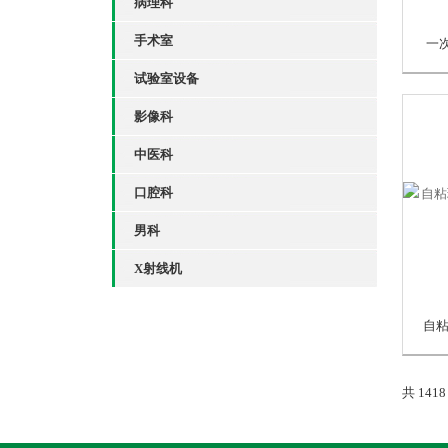
病理科
手术室
一次
试验室设备
影像科
中医科
口腔科
男科
X射线机
共 141