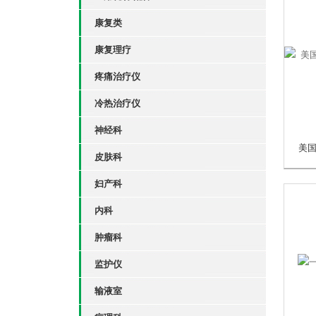
康复类
康复理疗
疼痛治疗仪
冷热治疗仪
神经科
皮肤科
妇产科
内科
肿瘤科
监护仪
输液室