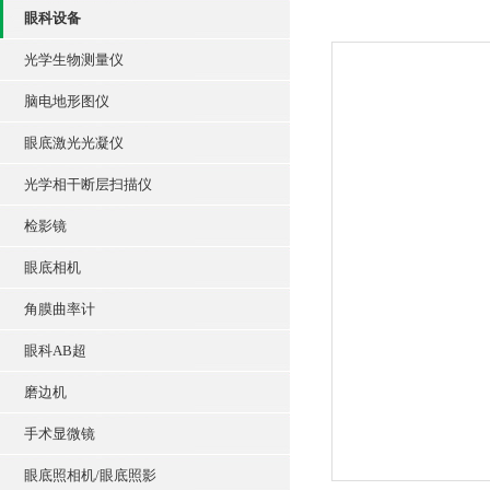
眼科设备
光学生物测量仪
脑电地形图仪
眼底激光光凝仪
光学相干断层扫描仪
检影镜
眼底相机
角膜曲率计
眼科AB超
磨边机
手术显微镜
眼底照相机/眼底照影