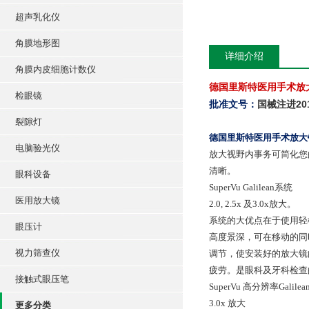
超声乳化仪
角膜地形图
详细介绍
角膜内皮细胞计数仪
德国里斯特医用手术放大
检眼镜
国械注进201
批准文号：
裂隙灯
德国里斯特医用手术放大镜
电脑验光仪
放大视野内事务可简化您
清晰。
眼科设备
SuperVu Galilean系统
医用放大镜
2.0, 2.5x 及3.0x放大。
系统的大优点在于使用轻
眼压计
高度景深，可在移动的同
视力筛查仪
调节，使安装好的放大镜
疲劳。是眼科及牙科检查
接触式眼压笔
SuperVu 高分辨率Galile
3.0x 放大
更多分类