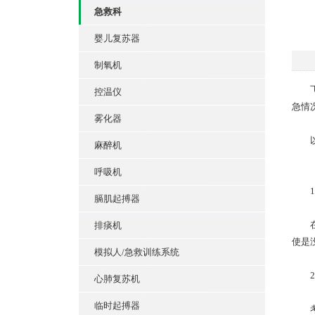
急救科
婴儿复苏器
制氧机
飞利
控温仪
急情
雾化器
以
麻醉机
呼吸机
1.
膈肌起搏器
在紧
排痰机
使是
模拟人/急救训练系统
2.
心肺复苏机
临时起搏器
考虑