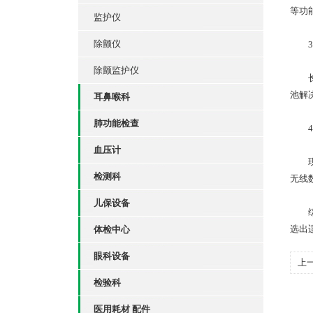
等功
监护仪
除颤仪
3.
除颤监护仪
长续
池解
耳鼻喉科
肺功能检查
4.
血压计
现代
检测科
无线
儿保设备
综上
选出
体检中心
眼科设备
上
检验科
步
医用耗材 配件