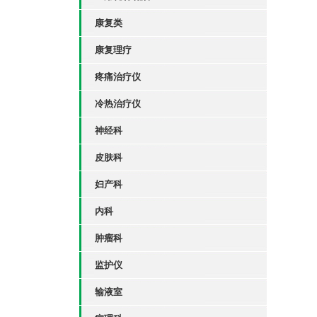
康复类
康复理疗
疼痛治疗仪
冷热治疗仪
神经科
皮肤科
妇产科
内科
肿瘤科
监护仪
输液室