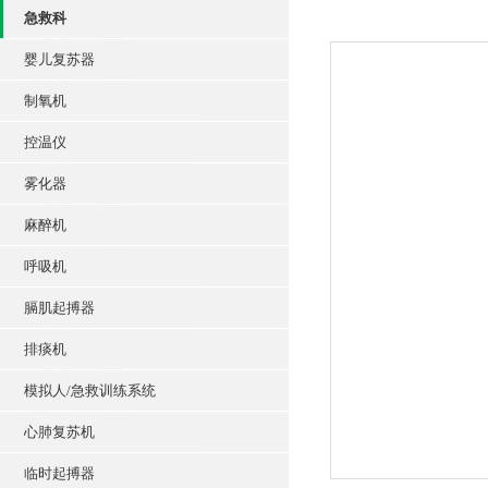
急救科
婴儿复苏器
制氧机
控温仪
雾化器
麻醉机
呼吸机
膈肌起搏器
排痰机
模拟人/急救训练系统
心肺复苏机
临时起搏器