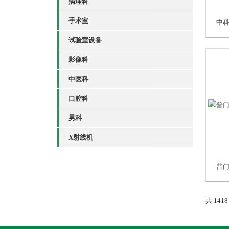
病理科
手术室
试验室设备
影像科
中医科
口腔科
男科
X射线机
共 141