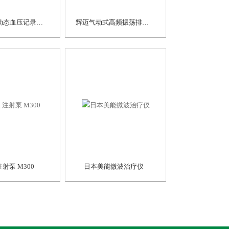
交大辰方动态血压记录分析系统 CF-3001
辉迈气动式高频振荡排痰系统PT-300QJ
注射泵 M300
日本美能微波治疗仪