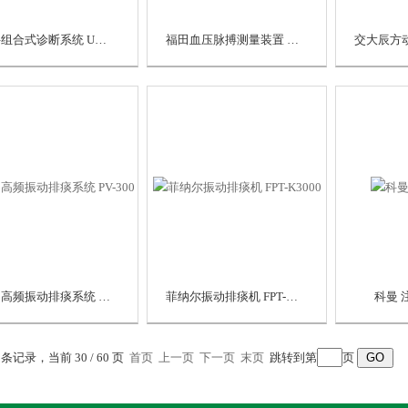
中科组合式诊断系统 UR-9000F
福田血压脉搏测量装置 VS-1500A
普门高频振动排痰系统 PV-300
菲纳尔振动排痰机 FPT-K3000
科曼 
8 条记录，当前 30 / 60 页
首页
上一页
下一页
末页
跳转到第
页