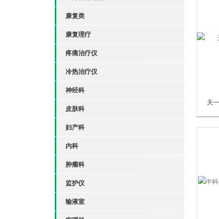
康复类
康复理疗
疼痛治疗仪
冷热治疗仪
神经科
皮肤科
妇产科
内科
肿瘤科
监护仪
输液室