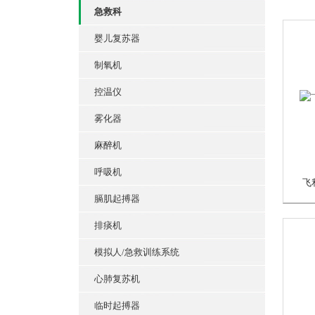
急救科
婴儿复苏器
制氧机
控温仪
雾化器
麻醉机
呼吸机
飞
膈肌起搏器
排痰机
模拟人/急救训练系统
心肺复苏机
临时起搏器