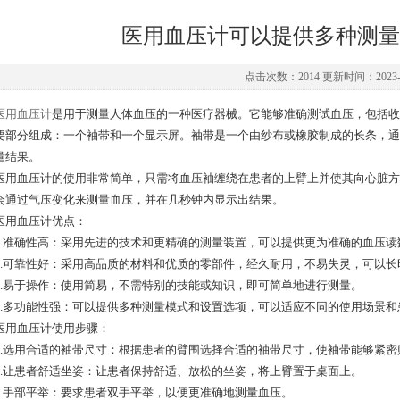
医用血压计可以提供多种测量
点击次数：2014 更新时间：2023-0
医用血压计
是用于测量人体血压的一种医疗器械。它能够准确测试血压，包括
要部分组成：一个袖带和一个显示屏。袖带是一个由纱布或橡胶制成的长条，通
量结果。
血压计的使用非常简单，只需将血压袖缠绕在患者的上臂上并使其向心脏方
会通过气压变化来测量血压，并在几秒钟内显示出结果。
血压计优点：
准确性高：采用先进的技术和更精确的测量装置，可以提供更为准确的血压读
可靠性好：采用高品质的材料和优质的零部件，经久耐用，不易失灵，可以长
易于操作：使用简易，不需特别的技能或知识，即可简单地进行测量。
多功能性强：可以提供多种测量模式和设置选项，可以适应不同的使用场景和
血压计使用步骤：
选用合适的袖带尺寸：根据患者的臂围选择合适的袖带尺寸，使袖带能够紧密
让患者舒适坐姿：让患者保持舒适、放松的坐姿，将上臂置于桌面上。
手部平举：要求患者双手平举，以便更准确地测量血压。