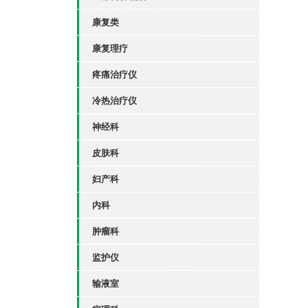
康复类
康复理疗
疼痛治疗仪
冷热治疗仪
神经科
皮肤科
妇产科
内科
肿瘤科
监护仪
输液室