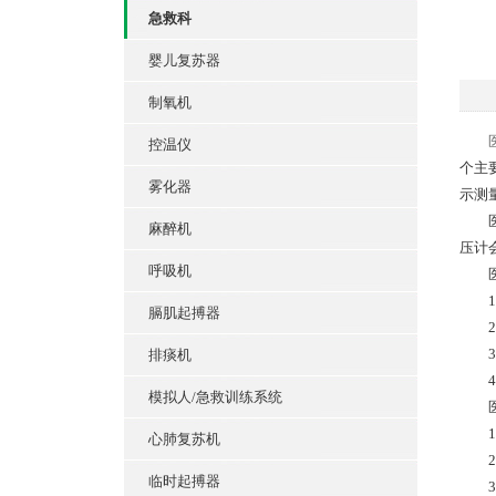
急救科
婴儿复苏器
制氧机
控温仪
个主
雾化器
示测
医用
麻醉机
压计
呼吸机
医用
1.
膈肌起搏器
2.
3.
排痰机
4.
模拟人/急救训练系统
医用
1.
心肺复苏机
2.
临时起搏器
3.