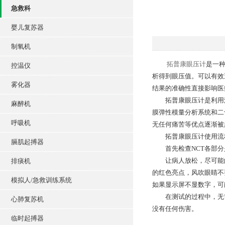
急救科
婴儿复苏器
制氧机
拓普康眼压计
是一
控温仪
析得到眼压值。可以有效
雾化器
结果的准确性直接影响医
拓普康眼压计是利用流
麻醉机
膜弹性模量分析系统和二
呼吸机
无任何痛苦等优点逐渐被
拓普康眼压计使用流
膈肌起搏器
首先检查NCT各部分是
让病人放松，尽可能的
排痰机
的红色亮点，风吹眼睛不
模拟人/急救训练系统
如果显示屏不显数字，可
在测试的过程中，无需
心肺复苏机
没有任何伤害。
临时起搏器