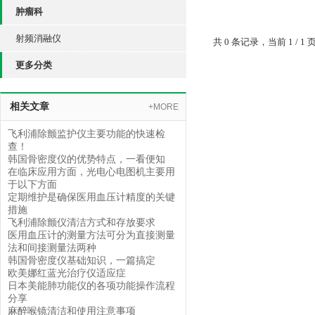
肿瘤科
射频消融仪
共 0 条记录，当前 1 /
更多分类
相关文章
+MORE
飞利浦除颤监护仪主要功能的快速检
查！
韩国骨密度仪的优势特点，一看便知
在临床应用方面，光电心电图机主要用
于以下方面
定期维护是确保医用血压计精度的关键
措施
飞利浦除颤仪清洁方式和存放要求
医用血压计的测量方法可分为直接测量
法和间接测量法两种
韩国骨密度仪基础知识，一篇搞定
欧美娜红蓝光治疗仪适应症
日本美能肺功能仪的各项功能操作流程
分享
麻醉喉镜清洁和使用注意事项