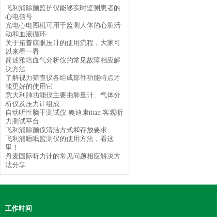
飞利浦除颤监护仪能够实时监测患者的
心电信号
光电心电图机可用于监测人体的心脏活
动和血液循环
关于拓普康眼压计的使用流程，大家可
以来看一看
简述雅培血气分析仪的常见故障相应解
决方法
了解视力筛查仪各组成部件功能特点才
能更好的使用它
意大利肺功能仪主要由肺量计、气体分
析仪及压力计组成
自动听性脑干测试仪 奥迪康titan 客观听
力测试平台
飞利浦除颤仪清洁方式和存放要求
飞利浦睡眠监测仪的使用方法，看这
里！
丹麦国际听力计的常见问题相应解决方
法分享
工作时间