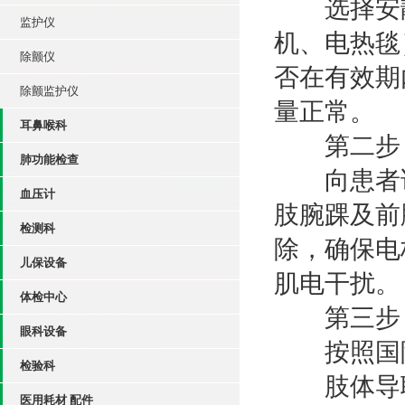
选择安静
监护仪
机、电热毯
除颤仪
否在有效期
除颤监护仪
量正常。
耳鼻喉科
第二步：
肺功能检查
向患者说
血压计
肢腕踝及前
检测科
除，确保电
儿保设备
肌电干扰。
体检中心
第三步：
眼科设备
按照国际
检验科
肢体导联：
医用耗材 配件