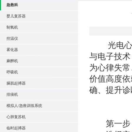
急救科
婴儿复苏器
制氧机
控温仪
光电心电
雾化器
与电子技术
麻醉机
为心律失常
呼吸机
价值高度依
膈肌起搏器
确、提升诊
排痰机
模拟人/急救训练系统
心肺复苏机
第一步：
临时起搏器