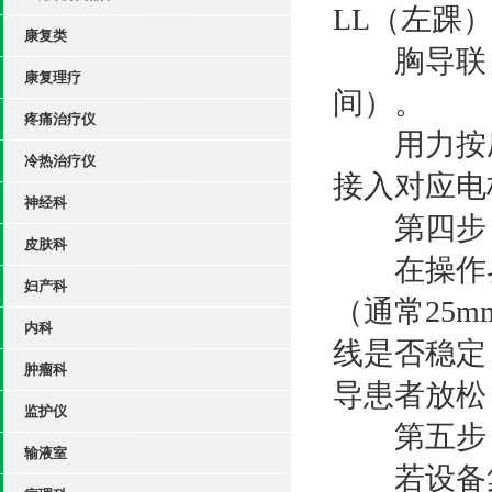
LL（左踝
康复类
胸导联：V
康复理疗
间）。
疼痛治疗仪
用力按压
冷热治疗仪
接入对应电
神经科
第四步：
皮肤科
在操作界
妇产科
（通常25m
内科
线是否稳定
肿瘤科
导患者放松
监护仪
第五步：
输液室
若设备集成