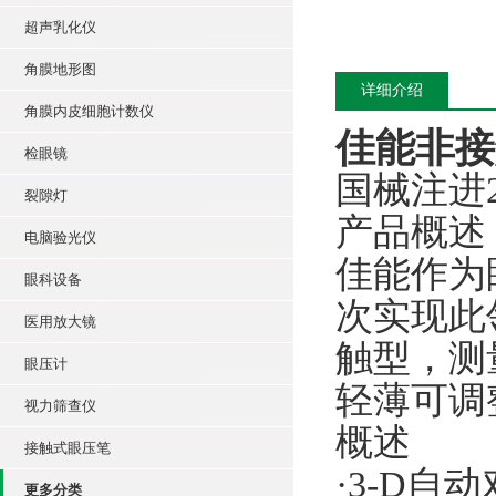
超声乳化仪
角膜地形图
详细介绍
角膜内皮细胞计数仪
佳能非接
检眼镜
国械注进20
裂隙灯
产品概述
电脑验光仪
佳能作为眼
眼科设备
次实现此
医用放大镜
触型，测
眼压计
轻薄可调
视力筛查仪
概述
接触式眼压笔
·3-D自
更多分类