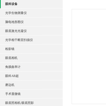
眼科设备
光学生物测量仪
脑电地形图仪
眼底激光光凝仪
光学相干断层扫描仪
检影镜
眼底相机
角膜曲率计
眼科AB超
磨边机
手术显微镜
眼底照相机/眼底照影