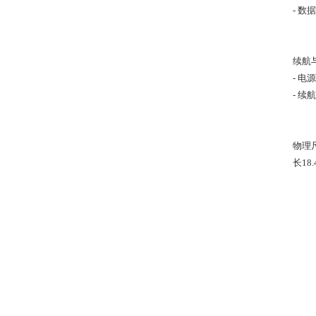
- 
续航
- 电
- 
物理
长18.