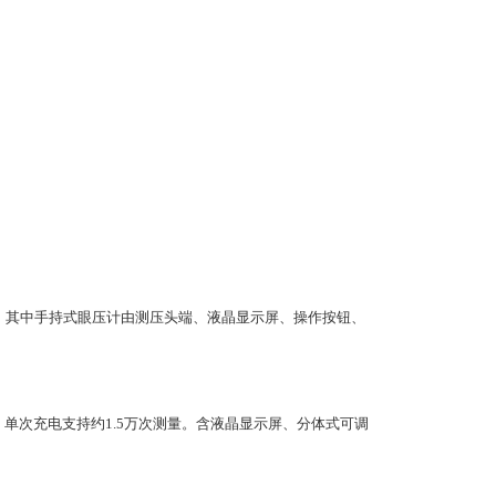
）组成，其中手持式眼压计由测压头端、液晶显示屏、操作按钮、
锂电池，单次充电支持约1.5万次测量。含液晶显示屏、分体式可调