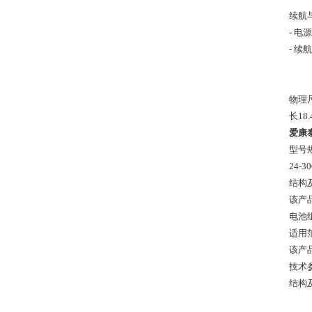
续航
- 电
- 
物理
长18.
爱康泰
型号
24-30
结构
该产
电池
适用
该产
技术参
结构