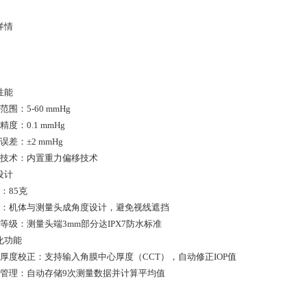
详情
性能
量范围：5-60 mmHg
数精度：0.1 mmHg
量误差：±2 mmHg
校准技术：内置重力偏移技术
设计
量：85克
结构：机体与测量头成角度设计，避免视线遮挡
水等级：测量头端3mm部分达IPX7防水标准
化功能
角膜厚度校正：支持输入角膜中心厚度（CCT），自动修正IOP值
数据管理：自动存储9次测量数据并计算平均值