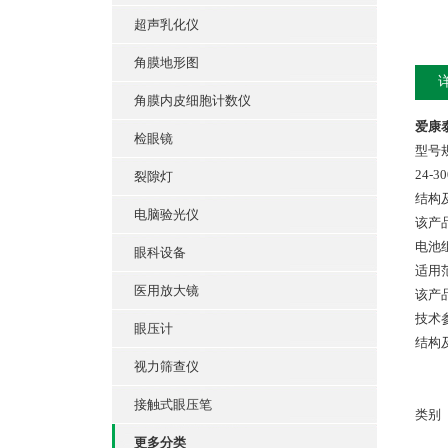
超声乳化仪
角膜地形图
角膜内皮细胞计数仪
爱康泰
检眼镜
型号
24-30
裂隙灯
结构
电脑验光仪
该产
电池
眼科设备
适用
医用放大镜
该产
技术参
眼压计
结构
视力筛查仪
接触式眼压笔
类别
更多分类