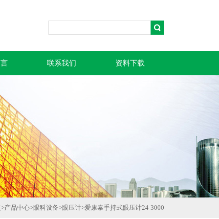
留言
联系我们
资料下载
页
>
产品中心
>
眼科设备
>
眼压计
>
爱康泰手持式眼压计24-3000