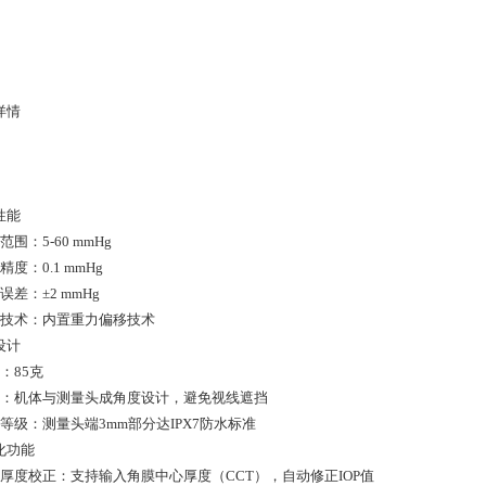
详情
性能
量范围：5-60 mmHg
数精度：0.1 mmHg
量误差：±2 mmHg
校准技术：内置重力偏移技术
设计
量：85克
结构：机体与测量头成角度设计，避免视线遮挡
水等级：测量头端3mm部分达IPX7防水标准
化功能
角膜厚度校正：支持输入角膜中心厚度（CCT），自动修正IOP值