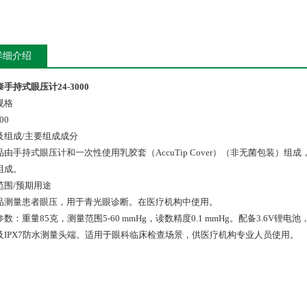
详细介绍
手持式眼压计24-3000
规格
00
及组成/主要组成成分
品由手持式眼压计和一次性使用乳胶套（AccuTip Cover）（非无菌包装
组成。
范围/预期用途
品测量患者眼压，用于青光眼诊断。在医疗机构中使用。
数：重量85克，测量范围5-60 mmHg，读数精度0.1 mmHg。配备3.6V
及IPX7防水测量头端。适用于眼科临床检查场景，供医疗机构专业人员使用。