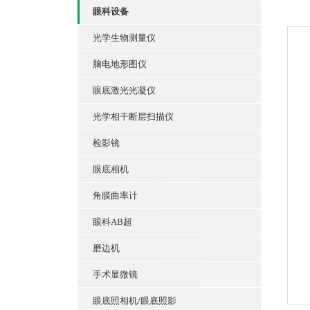
眼科设备
光学生物测量仪
脑电地形图仪
眼底激光光凝仪
光学相干断层扫描仪
检影镜
眼底相机
角膜曲率计
眼科AB超
磨边机
手术显微镜
眼底照相机/眼底照影