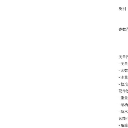
类别
参数
测量
- 测
- 读
- 测
- 
硬件
- 重
- 
- 防
智能
- 