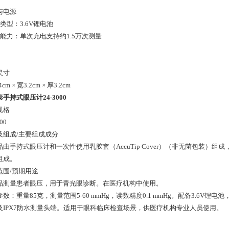
与电源
源类型：3.6V锂电池
续航能力：单次充电支持约1.5万次测量
尺寸
4cm × 宽3.2cm × 厚3.2cm
手持式眼压计24-3000
规格
00
及组成/主要组成成分
品由手持式眼压计和一次性使用乳胶套（AccuTip Cover）（非无菌包装
组成。
范围/预期用途
品测量患者眼压，用于青光眼诊断。在医疗机构中使用。
数：重量85克，测量范围5-60 mmHg，读数精度0.1 mmHg。配备3.6V
及IPX7防水测量头端。适用于眼科临床检查场景，供医疗机构专业人员使用。