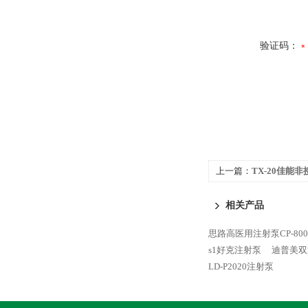
验证码：
上一篇：
TX-20佳能
相关产品
思路高医用注射泵CP-800
s1好克注射泵
迪普美双通
LD-P2020注射泵